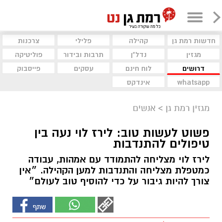
חדשות רמת גן
קהילה
פלילי
צרכנות
מגזין
נדל"ן
תרבות ובידור
פוליטיקה
דרושים
לוח חינם
עסקים
פייסבוק
whatsapp
אינדקס
מגזין רמת גן
>
אנשים
פשוט לעשות טוב: לירז לוי נעה בין
טיפולים להתנדבות
לירז לוי מצליחה להתמודד עם אמהות, עבודה
כמטפלת מצליחה והתנדבות למען הקהילה. ״אין
צורך להיות גיבור על כדי להוסיף טוב לעולם״