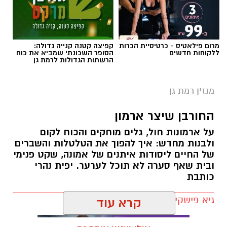
בישראל (WJC Israel), מיזם
What
Matters
שמקדם פרויקטים בקרב חברות וארגונים
נגד אפליה, גזענות ואנטישמיות וכפר המכביה,
מרום פילאטיס - כרטיסיית הכרות
קפיצה קטנה קנייה גדולה:
ותיפתח ביום רביעי, 3 ביוני לאחר דחייה של שנה
ללקוחות חדשים
הסופר השכונתי שמביא את כוח
הרשתות הגדולות לרמת גן
בעקבות המלחמה. התערוכה תוצג במהלך תקופת
משחקי המכביה ולאורך שלושה חודשים ותהיה
מגזין רמת גן
פתוחה ללא תשלום לקהל הרחב.
החורבן שיצר ארמון
בקיץ 1925, זכתה קבוצת הכדורגל של מועדון
הספורט הכוח וינה באליפות אוסטריה. מדובר היה
על ארמונות חול, גלים מוחקים והכוח לקום
בהישג חסר תקדים עבר קבוצה יהודית, והיווה את
ולבנות מחדש: איך להפוך את הטלטלות והשברים
של החיים ליסודות איתנים של אמונה, שקט פנימי
אחד ההישגים החשובים בכדורגל האירופי של אותם
ובית שאף סערה לא תוכל לערער. יפית נהרי
ימים. המועדון נוסד ב-1909 בתגובה לעלייה
כותבת
באנטישמיות והציב לעצמו מטרה להיות נושא לפיד
של החברה, התרבות והקהילתיות היהודית ולא רק
גיא פישקין / 10:38 21.05.26
כמועדון ספורט, עבור הקהילה היהודית של וינה
קרא עוד
שהיוותה כ-10% מאוכלוסיית העיר. הצלחת הקבוצה