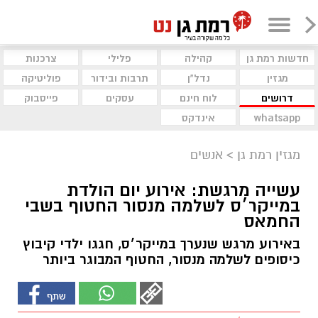
חדשות רמת גן
קהילה
פלילי
צרכנות
מגזין
נדל"ן
תרבות ובידור
פוליטיקה
דרושים
לוח חינם
עסקים
פייסבוק
whatsapp
אינדקס
מגזין רמת גן
>
אנשים
עשייה מרגשת: אירוע יום הולדת
במייקר׳ס לשלמה מנסור החטוף בשבי
החמאס
באירוע מרגש שנערך במייקר׳ס, חגגו ילדי קיבוץ
כיסופים לשלמה מנסור, החטוף המבוגר ביותר