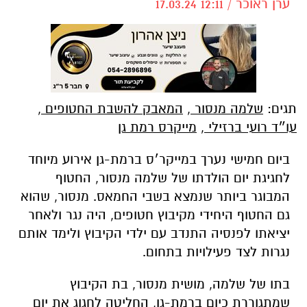
ערן ראוכר / 12:11 17.03.24
תגים:
שלמה מנסור
,
המאבק להשבת החטופים
,
עו״ד רועי ברזילי
,
מייקרס רמת גן
ביום חמישי נערך במייקר׳ס ברמת-גן אירוע מיוחד
לחגיגת יום הולדתו של שלמה מנסור, החטוף
המבוגר ביותר שנמצא בשבי החמאס. מנסור, שהוא
גם החטוף היחידי מקיבוץ חטופים, היה נגר ולאחר
יציאתו לפנסיה התנדב עם ילדי הקיבוץ ולימד אותם
נגרות לצד פעילויות בתחום.
בתו של שלמה, מושית מנסור, בת הקיבוץ
שמתגוררת כיום ברמת-גן, החליטה לחגוג את יום