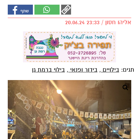
אליהו חסון / 23:33 20.06.24
תגים:
בילויים
,
בידור ופנאי
,
בילוי ברמת גן