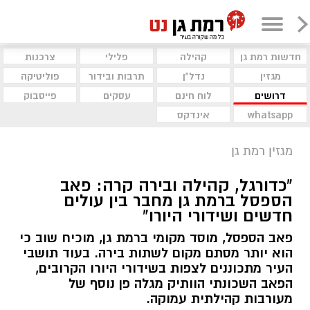
חדשות רמת גן
קהילה
פלילי
צרכנות
מגזין
נדל"ן
תרבות ובידור
פוליטיקה
דרושים
לוח חינם
עסקים
פייסבוק
whatsapp
אינדקס
מגזין רמת גן
"כדורגל, קהילה ובירה קרה: פאב
הספסל ברמת גן מחבר בין עולים
חדשים ושידורי היורו"
פאב הספסל, מוסד מקומי ברמת גן, מוכיח שוב כי
הוא יותר מסתם מקום לשתות בירה. בעוד תושבי
העיר מתכוננים לצפות בשידורי היורו הקרובים,
הפאב השכונתי הוותיק מגלה פן נוסף של
מעורבות קהילתית עמוקה.