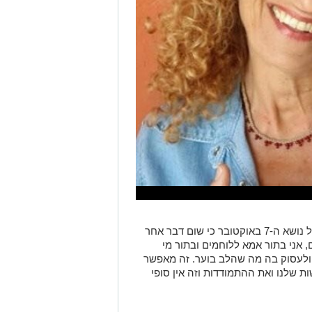
שפאן סיפרה על המחזה: "בחרתי לעבוד על נושא ה-7 באוקטובר כי שום דבר אחר
 אני בתור אמא ללוחמים ובתור מי
 ולעסוק בה מה שהלב בוער. זה מאפשר
ות שלנו ואת ההתמודדות וזה אין סופי
עלות ב-24.7.24 באולם רמת שקמה. תושבים שמעוניינים להגיע
הצטרפו לקבוצת החדשות השקטה של רמת גן נט ב-WhatsApp כל החדשות לחצו