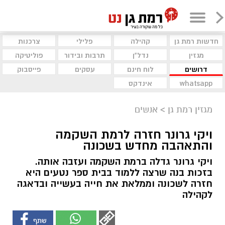
חדשות רמת גן
קהילה
פלילי
צרכנות
מגזין
נדל"ן
תרבות ובידור
פוליטיקה
דרושים
לוח חינם
עסקים
פייסבוק
whatsapp
אינדקס
מגזין רמת גן
>
אנשים
ויקי גרונר חזרה לרמת השקמה
והתאהבה מחדש בשכונה
ויקי גרונר גדלה ברמת השקמה ועזבה אותה.
בזכות בנה שרצה ללמוד בבית ספר נטעים היא
חזרה לשכונה וממלאת את חייה בעשייה ובדאגה
לקהילה