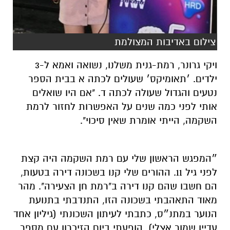
צילום באדיבות המצולמת
ויקי גרונר, רמת-גנית משלנו,
נשואה ואמא ל-3
ילדים. ׳תאומיקס׳ שעולים לכתה א בבית הספר
נטעים והגדול שעולה לכתה ד.
"אם היו שואלים
אותי לפני כמה שנים על האפשרות לחזור לרמת
השקמה, הייתי אומרת שאין סיכוי".
״המפגש הראשון שלי עם רמת השקמה היה קצת
לפני גיל 11. ההורים שלי קנו בשכונה דירה בטעות,
הם חשבו שהם קנו דירה ב"רמת חן הצעירה". מהר
מאוד התאהבתי בשכונה הזו, התנדבתי בתנועת
הנוער במתנ״ס, כתבתי לעיתון השכונתי (גיליון אחד
עדיין שמור אצלי), הופעתי ביום הזיכרון עם מספר