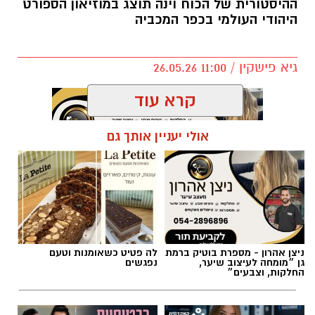
ההיסטורית של הכוח וינה תוצג במוזיאון הספורט
היהודי העולמי בכפר המכביה
גיא פישקין / 11:00 26.05.26
קרא עוד
אולי יעניין אותך גם
תגים:
מגזין
החל מ-4 ביוני זה קורה
: תערוכה לציון 100 שנים
לאליפות הראשונה של מועדון כדורגל יהודי
מקצועני תוצג במוזיאון הספורט היהודי העולמי
ניצן אהרון - מספרת בוטיק ברמת
לה פטיט כשאומנות וטעם
גן ״מומחה לעיצוב שיער,
נפגשים
בכפר המכביה ברמת גן, המוסד המוביל בעולם
החלקות, וצבעים״
בתחום מוזיאוני הספורט היהודי.