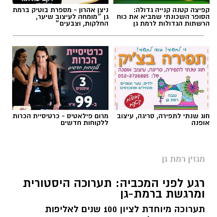
קפיצה קטנה קנייה גדולה:
ניצן אהרון - מספרת בוטיק ברמת
הסופר השכונתי שמביא את כוח
גן ״מומחה לעיצוב שיער,
הרשתות הגדולות לרמת גן
החלקות, וצבעים״
חוג שנתי לתפירה, סריגה, עיצוב
מרום פילאטיס - כרטיסיית הכרות
אופנה
ללקוחות חדשים
מגזין רמת גן
רגע לפני המכביה: תערוכה היסטורית
ומרגשת ברמת-גן
תערוכה מיוחדת לציון 100 שנים לאליפות