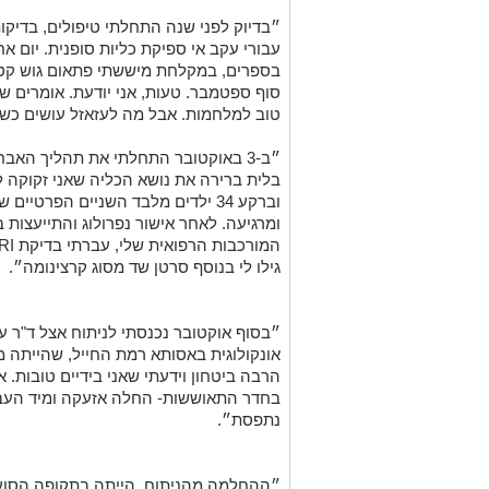
״בדיוק לפני שנה התחלתי טיפולים, בדיקו
עבורי עקב אי ספיקת כליות סופנית. יום א
בספרים, במקלחת מיששתי פתאום גוש קטן
סוף ספטמבר. טעות, אני יודעת. אומרים שאי
טוב למלחמות. אבל מה לעזאזל עושים כשז
״ב-3 באוקטובר התחלתי את תהליך האב
וברקע 34 ילדים מלבד השניים הפרטיי
ומרגיעה. לאחר אישור נפרולוג והתייעצות 
גילו לי בנוסף סרטן שד מסוג קרצינומה״.
״בסוף אוקטובר נכנסתי לניתוח אצל ד"ר עי
אונקולוגית באסותא רמת החייל, שהייתה מק
הרבה ביטחון וידעתי שאני בידיים טובות. 
בחדר התאוששות- החלה אזעקה ומיד העביר
נתפסת״.
״ההחלמה מהניתוח, הייתה בתקופה הסוע