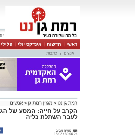
07 אוגוסט 2026 / 14:41
ראשי
חדשות
אינדקס יולי
פלילי
אנשים
כתבות
ווטסאפ
|
רמת גן נט
>
מגזין רמת גן
>
אנשים
הקרב על חייה: המסע של הגנ
לעבר השתלת כליה
מאיה אביב
30.06.24 / 13:02