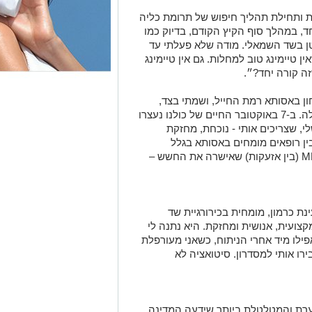
ת ותחילת תהליך חיפוש של תרומת כליה
חד, במהלך סוף הקיץ הקודם, בדיוק כמו
 בשד השמאלי. מודה שלא פעלתי עד
ן טיימינג טוב למחלות. גם אין טיימינג
ה קורה יחד?״.
חון באסותא רמת החייל, ושמתי בצד,
בלית ברירה את נושא הכליה שאני זקוקה לה. ב-7 באוקטובר החיים של כולנו נעצרו
ם שלי, שצריכים אותי - נוכחת, מחזקת
בין רופאים מומחים באסותא בגלל
המורכבות הרפואית שלי, עברתי בדיקת MRI (בין אזעקות) שאישרה את החשש –
נת כרמון, מומחית בכירורגיית שד
צועית, אנושית ומחזקת. היא נתנה לי
אפילו מיד אחרי הניתוח, כשאני מעורפלת
ו אותי למסדרון. סיטואציה לא
רת והמטלטלת ביותר שידעה המדינה.