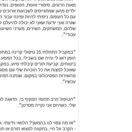
מאות הרוגים, סיפורי זוועות, חטופים, נעד
ילדים מהגן שמתגייסים לשבועות ארוכים ש
עם כל העומס. ניסיתי להיות זמינה עבור הי
שגרה ואני יודעת שאני לא יכולה להיעלם ל
שלהם, המשחקים, השירים, מערכי השיעורים ע
עבורי״.
״במקביל התחלתי 15 טיפולי
הזמן דאג לי והיה שם בשבילי. בכל המסע 
ביטוחים, קביעת תורים קיבלתי סיוע. במקבי
שאוכל למצות את כל הזכויות שלי וגם מס
מהשירות הפסיכולוגי במקום, שנתנה תמיכ
עכשיו״.
״הטיפול הרב תחומי המקיף בי, הדאגה ל
שלי, כשהיום אני נקייה מסרטן״.
״אז מה צפוי לנו בהמשך? הלוואי וידעתי. 
- הקרב על חיי, בתקווה למצוא תורם או תו