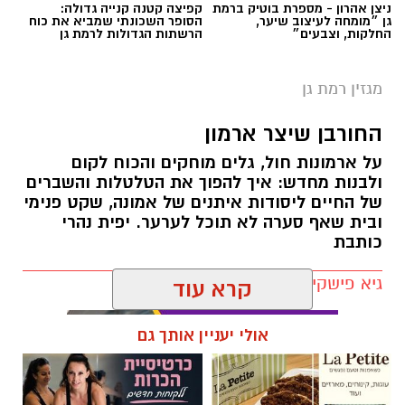
ניצן אהרון - מספרת בוטיק ברמת
קפיצה קטנה קנייה גדולה:
ותיפתח ביום רביעי, 3 ביוני לאחר דחייה של שנה
גן ״מומחה לעיצוב שיער,
הסופר השכונתי שמביא את כוח
החלקות, וצבעים״
הרשתות הגדולות לרמת גן
בעקבות המלחמה. התערוכה תוצג במהלך תקופת
משחקי המכביה ולאורך שלושה חודשים ותהיה
מגזין רמת גן
פתוחה ללא תשלום לקהל הרחב.
החורבן שיצר ארמון
בקיץ 1925, זכתה קבוצת הכדורגל של מועדון
הספורט הכוח וינה באליפות אוסטריה. מדובר היה
על ארמונות חול, גלים מוחקים והכוח לקום
בהישג חסר תקדים עבר קבוצה יהודית, והיווה את
ולבנות מחדש: איך להפוך את הטלטלות והשברים
של החיים ליסודות איתנים של אמונה, שקט פנימי
אחד ההישגים החשובים בכדורגל האירופי של אותם
ובית שאף סערה לא תוכל לערער. יפית נהרי
ימים. המועדון נוסד ב-1909 בתגובה לעלייה
כותבת
באנטישמיות והציב לעצמו מטרה להיות נושא לפיד
של החברה, התרבות והקהילתיות היהודית ולא רק
גיא פישקין / 10:38 21.05.26
כמועדון ספורט, עבור הקהילה היהודית של וינה
קרא עוד
שהיוותה כ-10% מאוכלוסיית העיר. הצלחת הקבוצה
עוררה השראה בקרב יהודים מרחבי העולם שהלכו
אולי יעניין אותך גם
בעקבותיה ופתחו קבוצות הכוח במקומות נוספים.
הרוח של אחווה בינלאומית והשימוש בספורט