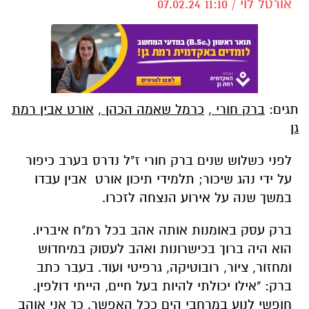
אורטל לוי / 11:10 07.02.24
תגים:
ברק חורי
,
כרמל שאמה הכהן
,
אורט אבין רמת
גן
לפני כשלוש שנים ברק חורי ז"ל נדרס בערב כיפור
על ידי נהג שיכור; תלמידי תיכון אורט אבין עבדו
במשך שנה על אירוע הנצחה לזכרו.
ברק עסק באומנות אותה אהב בכל רמ"ח איבריו.
הוא היה ברוך בכישרונות ואהב לעסוק במיחדוש
ומחזור, ציור, רובוטיקה, גרפיטי ועוד. בעבר כתב
ברק: "אילו יכולתי להיות בעל חיים, הייתי דולפין.
חופשי לנוע במרחבי הים ככל האפשר. כך אני אוהב