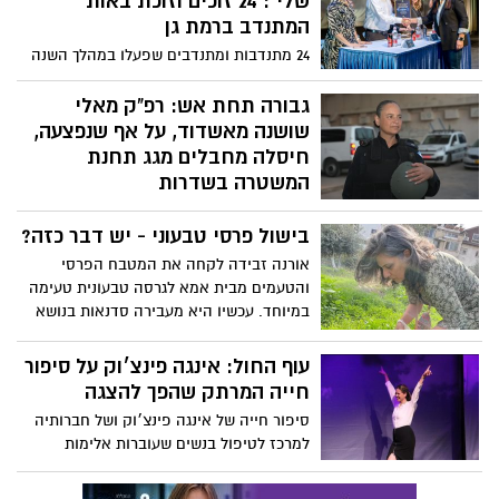
שלי": 24 זוכים וזוכת באות
המתנדב ברמת גן
24 מתנדבות ומתנדבים שפעלו במהלך השנה
האחרונה למען החברה והקהילה בעיר ובארץ,
זכו באות המתנדב העירוני
גבורה תחת אש: רפ"ק מאלי
שושנה מאשדוד, על אף שנפצעה,
חיסלה מחבלים מגג תחנת
המשטרה בשדרות
את רפ"ק מאלי שושנה מאשדוד רבים בעיר
בישול פרסי טבעוני - יש דבר כזה?
מכירים. בעבר הייתה במשטרת אשדוד
ומשטרת התנועה בעיר, מתנדבת מד"א
אורנה זבידה לקחה את המטבח הפרסי
ושוטרת בתחנת שדרות כיום. ביום שבת היא
והטעמים מבית אמא לגרסה טבעונית טעימה
נלחמה בקרב על חייה וחיי חבריה בתחנת
במיוחד. עכשיו היא מעבירה סדנאות בנושא
שדרות - נפצעה והמשיכה להלחם עד הגעת
כוחות הימ"מ. סיפור הגבורה של מאלי שושנה,
עוף החול: אינגה פינצ׳וק על סיפור
כפי שחשף אותו יניר יגנה, כתב וואלה חדשות
חייה המרתק שהפך להצגה
סיפור חייה של אינגה פינצ׳וק ושל חברותיה
למרכז לטיפול בנשים שעוברות אלימות
במשפחה קיבל חיים על הבמה. גם אינגה
זכתה לחיים חדשים ומדהימים