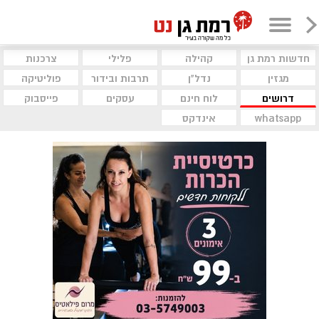
חדשות רמת גן
קהילה
פלילי
צרכנות
מגזין
נדל"ן
תרבות ובידור
פוליטיקה
דרושים
לוח חינם
עסקים
פייסבוק
whatsapp
אינדקס