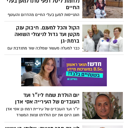
נלחמת ליטל רפעי סרנו למען בעלי
החיים
התגייסות למען בעלי החיים מהדרום והעוטף
הקול והכל למענם. חיבוק ענק
מקטן ועד גדול לניצולי השואה
ברמת-גן
כבר למעלה מעשור שמלכה שור מתנדבת עם
ניצולי השואה בעמותת ״עמך״. על אירועי ה-7
באוקטובר: ״כל חייהם קיבלו תפנית שמאוד
רצו לשכוח״
יום הולדת שמח ליו״ר ועד
העובדים של העירייה אסי אדן
יו״ר ועד העובדים של עיריית רמת-גן אסי אדן
חוגג היום את יום הולדתו וצוות המשרד
מתרגש לכבודו