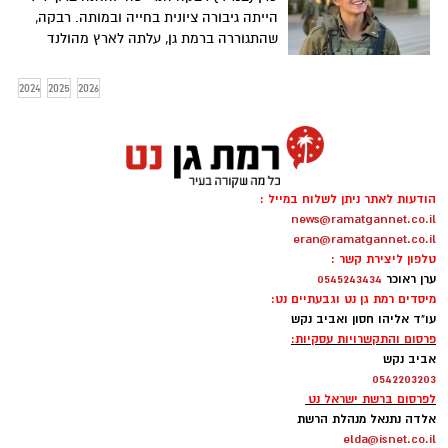
הייתה גיבורה ציונית בחייה ובמותה. רבקה,
שהתגוררה ברמת גן, עלתה לארץ מהולנד
בשנת 2018, לאחר סיום לימודיה והתגייסה
לצה"ל כחיילת בודדה
2024
2025
2026
הודעות לאתר ניתן לשלוח במייל :
news@ramatgannet.co.il
eran@ramatgannet.co.il
טלפון ליצירת קשר :
ערן ראוכר
0545243434
מיסדים רמת גן נט וגבעתיים נט:
עו"ד אליהו חסון ואביב נקש
פרסום והתקשרויות עסקיות:
אביב נקש
0542203203
לפרסום ברשת ישראל נט
אלדה נתנאל מנהלת הרשת
elda@isnet.co.il