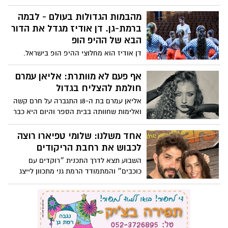
להתלבש יפה ולשמור על הסביבה והכיס
מהבמות הגדולות בעולם - לבמה
ברמת-גן. דן אודיז מגדל את הדור
הבא של ההיפ הופ
דן אודיז הוא מחלוצי ההיפ הופ בישראל.
האיש שרקד על הבמות בערים הכי נחשקות
בעולם מלמד את הדור הבא ונותן מקום מיוחד
אף פעם לא מוותרת: אליאן עמרם
לבעלי הצרכים המיוחדים
חולמת להצליח בגדול
אליאן עמרם בת ה-18 התגברה על חרם קשה
ואלימות שחוותה בבית הספר והיום היא כבר
עם סינגל בחוץ, עובדת על שירים חדשים
ובקרוב תככב על המסך
אחד משלנו: שלומי טפיארו רוצה
לכבוש את רחבת הריקודים
השבוע תצא לדרך התכנית ״רוקדים עם
כוכבים״ והמתמודד הרמת גני מתכוון לייצג
אותנו בכבוד - עד הסוף