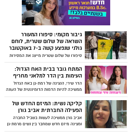
גיבור מקומי: סיפורו המעורר
השראה של שלום שטרית, לוחם
גולני שנפצע קשה ב-7 באוקטובר
סיפורו של שלום שטרית מייצג את המסירות
והאהבה למדינה שמאפיינות את הלוחמים
הצעירים שלנו
המתח גובר בבית האח הגדול:
העימות בין הדר למלאני מחריף
הדר שירי, הנציגה של רמת-גן באח הגדול
ממשיכה להיות הדמות הדומיננטית של העונה
והמתח בינה לבין אמילי עולה שלב
קליקה נשית: המיזם החדש של
הפעילה החברתית אביב גורן
אביב גורן ממשיכה לעשות בשביל החברה
ומציגה מיזם חדש שמחבר בין נשים מרמת-גן