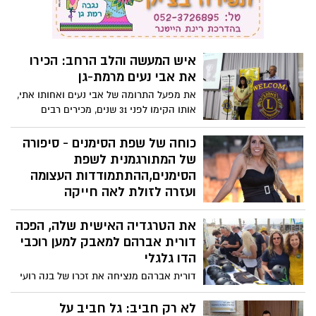
איש המעשה והלב הרחב: הכירו
את אבי נעים מרמת-גן
את מפעל התרומה של אבי נעים ואחותו אתי,
אותו הקימו לפני 31 שנים, מכירים רבים
מתושבי רמת-גן
כוחה של שפת הסימנים - סיפורה
של המתורגמנית לשפת
הסימנים,ההתתמודדות העצומה
ועזרה לזולת לאה חייקה
לאה חייקה החליטה לעשות מהלימון
את הטרגדיה האישית שלה, הפכה
לימונדה. לאה מרצה ומשתפת על החיים לצד
הורים חרשים, נלחמת לשיפור חיי ילדים
דורית אברהם למאבק למען רוכבי
שעברו חרם ומסבירה בהרצאה את המשמעות
הדו גלגלי
הענקית למילה ׳אמא׳
דורית אברהם מנציחה את זכרו של בנה רועי
ז״ל ונאבקת למען רוכבי הדו גלגלי והצלת
חיים
לא רק חביב: גל חביב על