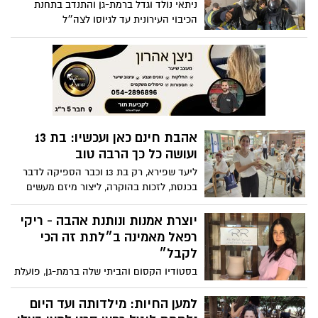
ניתאי נולד וגדל ברמת-גן והתנדב בתחנת
הכיבוי העירונית עד לגיוסו לצה״ל
אהבת חינם כאן ועכשיו: בת 13
ועושה כל כך הרבה טוב
ליעד שפירא, רק בת 13 וכבר הספיקה לדבר
בכנסת, לזכות בהוקרה, ליצור מיזם מעשים
טובים עם העירייה ובעיקר לעשות טוב
יוצרת אמנות ונותנת אהבה - ריקי
רפאל מאמינה ב״לתת זה הכי
לקבל״
בסטודיו הקסום והביתי שלה ברמת-גן, פועלת
ריקי רפאל מתוך אמונה עמוקה בנתינה
ובחסד. מאז ה-7 באוקטובר היא פועלת עם
למען החיות: מילדותה ועד היום
משפחות מפונות