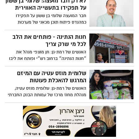
לא רק חבר מועצה: שלומי בן ששון
על תפקידו בתעשייה האווירית
חבר המועצה שלומי בן ששון על תפקידו
כמהנדס פיתוח תוכן מכאני של מערכות
מוטסות
חנות הנתינה - פותחים את הלב
לכל מי שרק צריך
האנשים של רמת-גן: חן מוצפי מנהל את
״חנות הנתינה״ ברחוב רש״י ופותח את ליבו
לכל מי שצריך
שלומית מוזס עטיה עם המיזם
המרגש להאכלת פעוטות
האנשים של רמת-גן: שלומית מוזס עטיה,
מנהלת מחוז מרכז של עמותת הבנק החברתי
למזון תינוקות