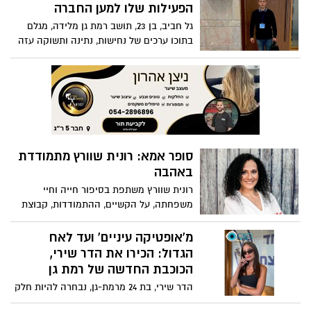
הפעילות שלו למען החברה
גל חביב, בן 23, תושב רמת גן מלידה, מגלם
בתוכו ערכים של נחישות, נתינה ותשוקה עזה
לחולל שינוי
סופר אמא: רונית שוורץ מתמודדת
באהבה
רונית שוורץ משתפת בסיפור חייה וחיי
משפחתה, על הקשיים, ההתמודדות, קבוצת
הווטסאפ שהקימה ועל הפעם הראשונה
ששמעה ממנו את המילה ״אמא״
מ'אופטיקה עיניים' ועד לאח
הגדול: הכירו את הדר שירי,
הכוכבת החדשה של רמת גן
הדר שירי, בת 24 מרמת-גן, נבחרה להיות חלק
מהעונה החדשה של האח הגדול. היא