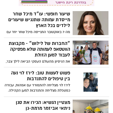
שיעור חופשי: עו״ד מיכל שחר
מייסדת עמותה שתנגיש שיעורים
לילדים בכל הארץ
מה-7 באוקטובר התגייסה מיכל שחר יחד עם
בני ביתה למען הזולת. עכשיו היא מגשימה
חלום
״החברות של לילוש״ - מקבוצת
הווטסאפ לעמותה שלא מפסיקה
לעבוד למען הזולת
את הניסיון מהעולם העסקי הביאה לילך צבר,
״לילוש״, לקבוצת החברות שהלכה וגדלה
לעמותה
פשוט לעשות טוב: לירז לוי נעה
בין טיפולים להתנדבות
לירז לוי מצליחה להתמודד עם אמהות, עבודה
כמטפלת מצליחה והתנדבות למען הקהילה.
״אין צורך להיות גיבור על כדי להוסיף טוב
לעולם״
מצטיין הנשיא: הכירו את סגן
ניתאי אביזמר מרמת-גן