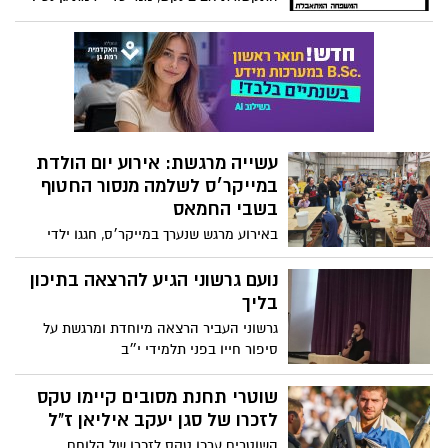
מחבקים ואוהבים
עשייה מרגשת: אירוע יום הולדת
במייקר׳ס לשלמה מנסור החטוף
בשבי החמאס
באירוע מרגש שנערך במייקר׳ס, חגגו ילדי
קיבוץ כיסופים לשלמה מנסור, החטוף המבוגר
ביותר
נועם גרשוני הגיע להרצאה בתיכון
בליך
גרשוני העביר הרצאה מיוחדת ומרגשת על
סיפור חייו בפני תלמידי י״ב
שוטרי תחנת מסובים קיימו טקס
לזכרו של סגן יעקב איליאן ז"ל
השוטרים ערכו טקס לזכרו של הלוחם