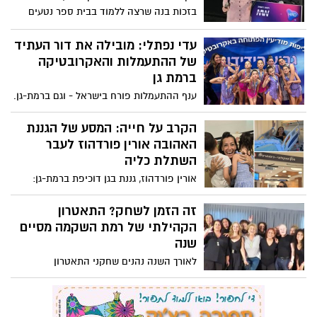
בזכות בנה שרצה ללמוד בבית ספר נטעים
היא חזרה לשכונה וממלאת את חייה בעשייה
ובדאגה לקהילה
עדי נפתלי: מובילה את דור העתיד
של ההתעמלות והאקרובטיקה
ברמת גן
ענף ההתעמלות פורח בישראל - וגם ברמת-גן.
הכירו את הקבוצה שמביאה לעיר גאווה
הקרב על חייה: המסע של הגננת
האהובה אורין פורדהוז לעבר
השתלת כליה
אורין פורדהוז, גננת בגן דוכיפת ברמת-גן:
״מקווה לחזור בספטמבר לגן בריאה יותר, עם
כוחות מחודשים ומסר של ניצחון אישי
זה הזמן לשחק? התאטרון
ולאומי״
הקהילתי של רמת השקמה מסיים
שנה
לאורך השנה נהנים שחקני התאטרון
מהנחייתה של היוצרת צופית שפאן. בסוף
החודש הם יעלו עם המופע השנתי