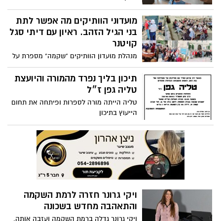
מועטות יכולת
מועדוני הוותיקים מה אפשר לתת
בני הגיל הזהב. ראיון עם דיתי סגל
קויטנר
מנהלת מועדון הוותיקים "שקמה" מספרת על
הפעילות הענפה לאורך השנה. ״זה לא מקרי
שתוחלת החיים ברמת-גן היא מן הגבוהות
תיכון בליך נפרד מהמורה והיועצת
בארץ״
טליה גפן ז״ל
טליה הייתה מורה לספרות ופיתחה את תחום
הייעוץ בתיכון
ויקי גרונר חזרה לרמת השקמה
והתאהבה מחדש בשכונה
ויקי גרונר גדלה ברמת השקמה ועזבה אותה.