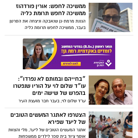
ממשיכה לחפש: אורין פורדהוז
ממשיכה לחפש תרומת כליה
הגננת מרמת-גן שנאבקה וניצחה את הסרטן
בעבר, ממשיכה לחפש תרומת כליה
״בחייהם ובמותם לא נפרדו״:
עו״ד שלום לוי על הוריו שנפטרו
בהפרש של שישה ימים
עו"ד שלום לוי, בעבר חבר מועצת העיר
רמת-גן וכיום סמנכ"ל הפארק הלאומי על
הזכרונות מהוריו
הצטרפו לאתגר המעשים הטובים
של ליעד שפירא
אתגר המעשים הטובים של ליעד, מלי והצוות
אוסף ציוד בית ספר לילדים ממשפחות