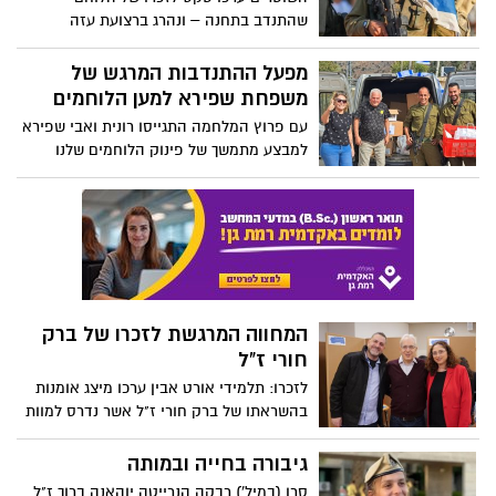
שהתנדב בתחנה – ונהרג ברצועת עזה
מפעל ההתנדבות המרגש של
משפחת שפירא למען הלוחמים
עם פרוץ המלחמה התגייסו רונית ואבי שפירא
למבצע מתמשך של פינוק הלוחמים שלנו
המחווה המרגשת לזכרו של ברק
חורי ז"ל
לזכרו: תלמידי אורט אבין ערכו מיצג אומנות
בהשראתו של ברק חורי ז"ל אשר נדרס למוות
על ידי נהג שיכור לפני שלוש שנים
גיבורה בחייה ובמותה
סרן (במיל') רבקה הנרייטה יוהאנה ברוך ז"ל