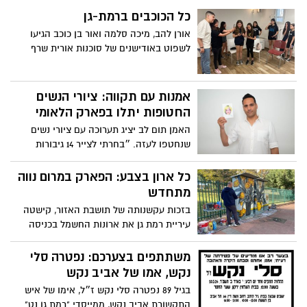
כל הכוכבים ברמת-גן
אורן להב, מיכה סלמה ואור בן כוכב הגיעו
לשפוט באודישנים של סוכנות אורית שרף
אמנות עם תקווה: ציורי הנשים
החטופות יתלו בפארק הלאומי
האמן תום לב יציג תערוכה עם ציורי נשים
שנחטפו לעזה. ״בחרתי לצייר 14 גיבורות
שעבורן התקווה עדיין קיימת״
כל ארון בצבע: הפארק במרום נווה
מתחדש
בזכות עקשנותה של תושבת האזור, קישטה
עיריית רמת גן את ארונות החשמל בכניסה
לפארק בציורים מיוחדים
משתתפים בצערכם: נפטרה סלי
נקש, אמו של אביב נקש
בגיל 89 נפטרה סלי נקש ז״ל, אימו של איש
התקשורת אביב נקש, ממייסדי "רמת גן נט".