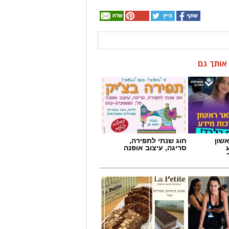
ן אותך גם
שון
חוג שנתי לתפירה,
סריגה, עיצוב אופנה
-
לה פטיט כשאומנות
ת
וטעם נפגשים
ם