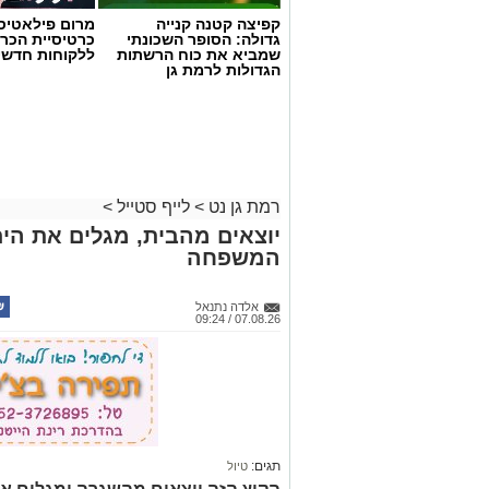
רמת גן נט
>
לייף סטייל
>
יוצאים מהבית, מגלים את הים:
המשפחה
אלדה נתנאל
07.08.26 / 09:24
תגים:
טיול
הקיץ הזה יוצאים מהשגרה ומגלים את
חודש אוגוסט מזמינה עמותת אקואו
לסיורים חווייתיים באזור מכמורת, חוף
הזדמנות לצאת לטבע ולהכיר מקרוב א
קרא ע