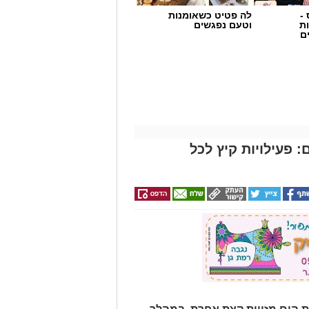
 פעילויות קיץ לכל
 הים מזווית קצת אחרת. במהלך
שן את הקהל הרחב והמשפחות
 בית ינאי ושפך נחל אלכסנדר. זו
ת הים התיכון והסביבה החופית
וד