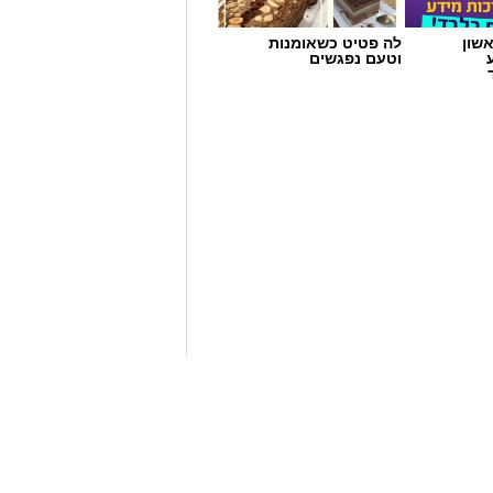
 הייחודי של אזור שפך נחל אלכסנדר,
 ואת המערכת האקולוגית המקומית.
ל אקואושן, שם יוכלו להתבונן בדגם חי
לי החיים הימיים החיים בו. במהלך
הסביבה הימית, ובהם פסולת ובעיקר
שמור על הים ולסייע בהגנה עליו.
ת הטבע ובגנים הלאומיים
פע הפרסאידים - מטר
https://bit.ly/su
ונים כדי לצפות בתופעת טבע
רסאידים) בה נצפים מטאורים רבים
ר מגיע לשיאו באמצע אוגוסט בין
הצטרפו לקבוצת החדשות השקטה של רמת גן נט ב-WhatsApp כל החדשות לחצו
כוכבים, הטבע מציג את אחד המופעים
 ההזדמנות לעצור לרגע, להתרחק