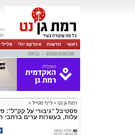
07 אוגוסט 2026 / 20:45
ראשי
חדשות
אינדקס יולי
פלילי
אטרקציות וטיולים
בריאות
ווטסאפ
|
רמת גן נט
>
לייף סטייל
>
פסטיבל "גיבורי על קק"ל": פ
עלות, בעשרות ערים ברחבי הא
אלדה נתנאל
06.07.26 / 07:27