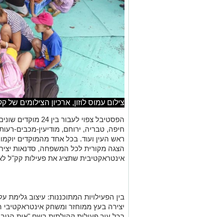
צילום עמוס לוזון, ארכיון הצילומים של קק
הפסטיבל צפוי לעבור 
חיפה, טבריה, ירוחם, מודיעין-מכבים-רעות, נ
ראש העין ועוד. בכל אחד מהמוקדים יוקמו 
הצגה מקורית לכל המשפחה, סדנאות יצירה 
אינטראקטיבית שתציג את פעילות קק"ל לא
בין הפעילויות המתוכננות: עיצוב גלימת על
יצירה בעץ ממוחזר ומשחק אינטראקטיבי ה
בכל עיר פעילות קהילתית בשם "אות הגיבו
המשתתפים מיצג שיישאר כמזכרת לרשות ה