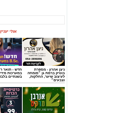
אולי יעניי
ניצן אהרון - מספרת
חדש - תואר רא
בוטיק ברמת גן ״מומחה
במערכות מידע
לעיצוב שיער, החלקות,
בשנתיים בלבד
וצבעים״
קפיצה קטנה קנייה
מרום פילאטיס 
גדולה: הסופר השכונתי
כרטיסיית הכרו
שמביא את כוח הרשתות
ללקוחות חדשי
הגדולות לרמת גן