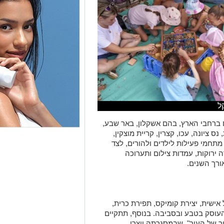
ל
בין 24 מוקדים שונים ברחבי הארץ, בהם אשקלון, באר שבע,
ס ציונה, עכו, קצרין, קריית מוצקין,
מתחמי פעילות לילדים ולהורים, לצד
ירוקות, עמדות צילום ותערוכה
ורך השנים.
 אישית, יצירת קומיקס, תפירת כרית,
עוסק בטבע ובסביבה. בנוסף, תתקיים
ר של העיר", שבמסגרתה ייצרו
מקומית שבה נערך האירוע.