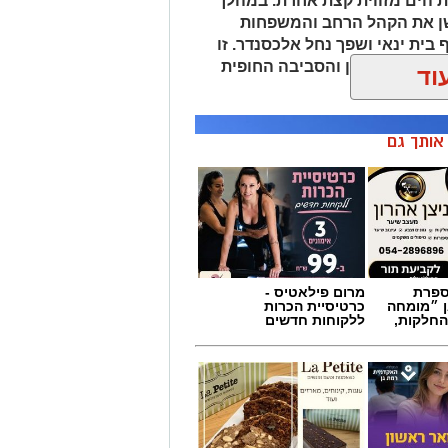
 ומגבשת.
ן אותך גם
מספרת
מרום פילאטיס -
ן ״מומחה
כרטיסיית הכרות
החלקות,
ללקוחות חדשים
שון
לה פטיט כשאומנות
וטעם נפגשים
שן