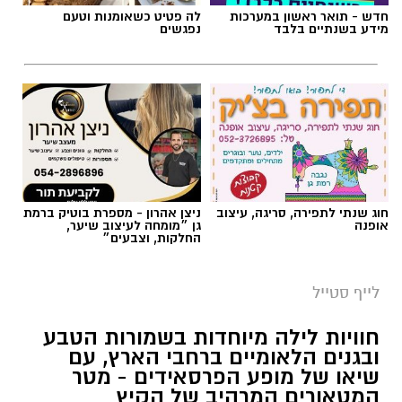
חדש - תואר ראשון במערכות
לה פטיט כשאומנות וטעם
מידע בשנתיים בלבד
נפגשים
חוג שנתי לתפירה, סריגה, עיצוב
ניצן אהרון - מספרת בוטיק ברמת
אופנה
גן ״מומחה לעיצוב שיער,
החלקות, וצבעים״
סיורי משפחות- צילום מיקה וולוב, אקואושן
לייף סטייל
במהלך הפעילות יכירו המשתתפים את הטבע
חוויות לילה מיוחדות בשמורות הטבע
הייחודי של אזור שפך נחל אלכסנדר, את בעלי
ובגנים הלאומיים ברחבי הארץ, עם
שיאו של מופע הפרסאידים - מטר
החיים והצמחים המאפיינים אותו ואת המערכת
המטאורים המרהיב של הקיץ