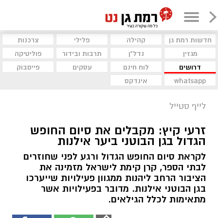
חדשות רמת גן
קהילה
פלילי
צרכנות
מגזין
נדל"ן
תרבות ובידור
פוליטיקה
דרושים
לוח חינם
עסקים
פייסבוק
whatsapp
אינדקס
לייף סטייל
זרעי קיץ: מקבלים את סיום החופש
הגדול בגן הבוטני ביער אילנות
לקראת סיום החופש הגדול ורגע לפני שחוזרים
לבתי הספר, קרן קימת לישראל מזמינה את
הציבור הרחב ליהנות ממגוון פעילויות שייערכו
בגן הבוטני אילנות. מדובר בפעילויות אשר
מתאימות לכלל הגילאים.