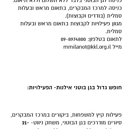
כניסה לגן הבוטני בלבד ללא תשלום וללא תיאום.
כניסה למרכז המבקרים, בתאום מראש ובעלות
סמלית (בודדים וקבוצות).
מגוון פעילויות לקבוצות בתאום מראש ובעלות
סמלית.
לתאום בטלפון: 09-8974800
מייל
mmilanot@kkl.org.il
חופש גדול בגן בוטני אילנות- הפעילויות:
פעילות קיץ למשפחות, ביקורים במרכז המבקרים,
סיורים מודרכים בגן הבוטני, משחק ניווט-
21-