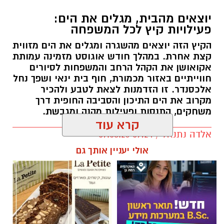
יוצאים מהבית, מגלים את הים:
פעילויות קיץ לכל המשפחה
הקיץ הזה יוצאים מהשגרה ומגלים את הים מזווית
קצת אחרת. במהלך חודש אוגוסט מזמינה עמותת
אקואושן את הקהל הרחב והמשפחות לסיורים
חווייתיים באזור מכמורת, חוף בית ינאי ושפך נחל
אלכסנדר. זו הזדמנות לצאת לטבע ולהכיר
מקרוב את הים התיכון והסביבה החופית דרך
משחקים, התנסות ופעילות מהנה ומגבשת.
קרא עוד
אלדה נתנאל / 09:24 07.08.26
אולי יעניין אותך גם
תגים:
טיול