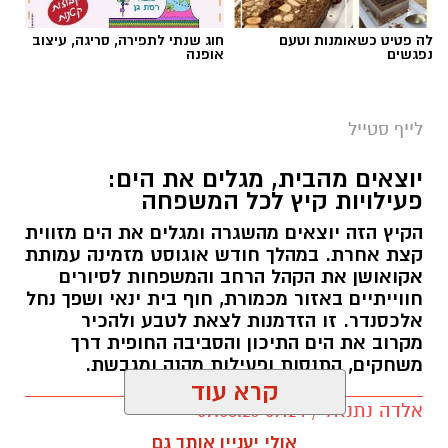
לה פטיט כשאומנות וטעם
חוג שנתי לתפירה, סריגה, עיצוב
נפגשים
אופנה
לייף סטייל
יוצאים מהבית, מגלים את הים:
פעילויות קיץ לכל המשפחה
הקיץ הזה יוצאים מהשגרה ומגלים את הים מזווית
קצת אחרת. במהלך חודש אוגוסט מזמינה עמותת
אקואושן את הקהל הרחב והמשפחות לסיורים
חווייתיים באזור מכמורת, חוף בית ינאי ושפך נחל
אלכסנדר. זו הזדמנות לצאת לטבע ולהכיר
מקרוב את הים התיכון והסביבה החופית דרך
משחקים, התנסות ופעילות מהנה ומגבשת.
קרא עוד
אלדה נתנאל / 09:24 07.08.26
אולי יעניין אותך גם