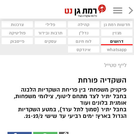
חדשות רמת גן
קהילה
פלילי
צרכנות
מגזין
נדל"ן
תרבות ובידור
פוליטיקה
דרושים
לוח חינם
עסקים
פייסבוק
whatsapp
אינדקס
לייף סטייל
השקדיה פורחת
פיקניק משפחתי בין פריחת השקדיות הלבנה
בחבל יתיר לצד מתחם ליטוף, צילומי משפחות,
אומנית בלונים ועוד
בחבל יתיר (סמוך לתל ערד), במטע השקדיות
הגדול בארץ! ימים רביעי עד שישי 21-23/2.