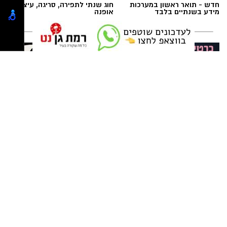
וילדים
תגים:
מטר המטאורים
26 באוגוסט, יום רביעי, בשעות 9:00-12:00 מבוגרים
חדש - תואר ראשון במערכות
חוג שנתי לתפירה, סריגה, עיצוב
(גילאי 16+)
מידע בשנתיים בלבד
אופנה
כשהשמש שוקעת והשמיים מתכסים באלפי כוכבים,
27 באוגוסט, יום חמישי, בשעות 16:30-19:30 הורים
הטבע מציג את אחד המופעים המרהיבים של
וילדים
השנה - מטר הפרסאידים. זו ההזדמנות לעצור
לרגע, להתרחק מאורות העיר, להרים את המבט אל
השמיים ולגלות עולם שלם של כוכבים, כוכבי לכת,
ערפיליות וסיפורי חלל.
מטר הפרסאידים, מתרחש כתוצאה ממפגש כדור
מרום פילאטיס - כרטיסיית הכרות
ניצן אהרון - מספרת בוטיק ברמת
הארץ עם השובל של כוכב השביט סוויפט-טאטל,
ללקוחות חדשים
גן ״מומחה לעיצוב שיער,
החלקות, וצבעים״
הוא נחשב כמטר גדול במיוחד שבו ניתן לראות
מטאורים רבים בלי שימוש באמצעי ראייה. בשיא
לייף סטייל
המטר, קצב המטאורים הנראים מגיע ל-80 עד 100
מטאורים בשעה.
פסטיבל "גיבורי על קק"ל": פעילות לכל
המשפחה, ללא עלות, בעשרות ערים