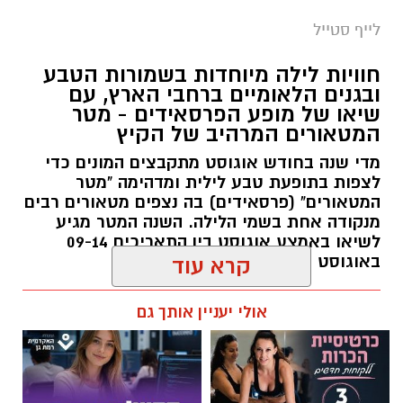
סיורי משפחות- צילום מיקה וולוב, אקואושן
לייף סטייל
במהלך הפעילות יכירו המשתתפים את הטבע
חוויות לילה מיוחדות בשמורות הטבע
הייחודי של אזור שפך נחל אלכסנדר, את בעלי
ובגנים הלאומיים ברחבי הארץ, עם
שיאו של מופע הפרסאידים - מטר
החיים והצמחים המאפיינים אותו ואת המערכת
המטאורים המרהיב של הקיץ
האקולוגית המקומית. בהמשך יגיעו למרכז החינוך
מדי שנה בחודש אוגוסט מתקבצים המונים כדי
הימי "מגלים" של אקואושן, שם יוכלו להתבונן בדגם
לצפות בתופעת טבע לילית ומדהימה "מטר
חי של חוף סלעי בישראל ולהכיר מקרוב את בעלי
המטאורים" (פרסאידים) בה נצפים מטאורים רבים
החיים הימיים החיים בו. במהלך הסיור ייחשפו גם
מנקודה אחת בשמי הלילה. השנה המטר מגיע
לאתגרים המשפיעים על הסביבה הימית, ובהם
לשיאו באמצע אוגוסט בין התאריכים 09-14
פסולת ובעיקר פלסטיק, וילמדו באופן חווייתי כיצד
באוגוסט 2026.
קרא עוד
ניתן לשמור על הים ולסייע בהגנה עליו.
אלדה נתנאל / 12:27 28.07.26
אולי יעניין אותך גם
מועדי הסיורים:
24 באוגוסט, יום שני, בשעות 9:00-12:00 הורים
וילדים
24 באוגוסט, יום שני, בשעות 16:30-19:30 הורים