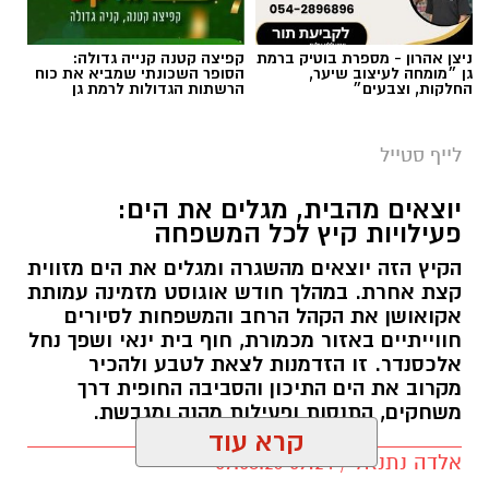
ניצן אהרון - מספרת בוטיק ברמת
קפיצה קטנה קנייה גדולה:
גן ״מומחה לעיצוב שיער,
הסופר השכונתי שמביא את כוח
החלקות, וצבעים״
הרשתות הגדולות לרמת גן
לייף סטייל
יוצאים מהבית, מגלים את הים:
פעילויות קיץ לכל המשפחה
הקיץ הזה יוצאים מהשגרה ומגלים את הים מזווית
קצת אחרת. במהלך חודש אוגוסט מזמינה עמותת
אקואושן את הקהל הרחב והמשפחות לסיורים
חווייתיים באזור מכמורת, חוף בית ינאי ושפך נחל
אלכסנדר. זו הזדמנות לצאת לטבע ולהכיר
מקרוב את הים התיכון והסביבה החופית דרך
משחקים, התנסות ופעילות מהנה ומגבשת.
קרא עוד
אלדה נתנאל / 09:24 07.08.26