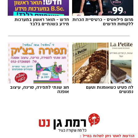
וילדים
תגים:
מטר המטאורים
26 באוגוסט, יום רביעי, בשעות 9:00-12:00 מבוגרים
מרום פילאטיס - כרטיסיית הכרות
חדש - תואר ראשון במערכות
(גילאי 16+)
ללקוחות חדשים
מידע בשנתיים בלבד
כשהשמש שוקעת והשמיים מתכסים באלפי כוכבים,
27 באוגוסט, יום חמישי, בשעות 16:30-19:30 הורים
הטבע מציג את אחד המופעים המרהיבים של
וילדים
השנה - מטר הפרסאידים. זו ההזדמנות לעצור
לרגע, להתרחק מאורות העיר, להרים את המבט אל
השמיים ולגלות עולם שלם של כוכבים, כוכבי לכת,
ערפיליות וסיפורי חלל.
מטר הפרסאידים, מתרחש כתוצאה ממפגש כדור
לה פטיט כשאומנות וטעם
חוג שנתי לתפירה, סריגה, עיצוב
הארץ עם השובל של כוכב השביט סוויפט-טאטל,
נפגשים
אופנה
הוא נחשב כמטר גדול במיוחד שבו ניתן לראות
מטאורים רבים בלי שימוש באמצעי ראייה. בשיא
המטר, קצב המטאורים הנראים מגיע ל-80 עד 100
מטאורים בשעה.
הודעות לאתר ניתן לשלוח במייל :