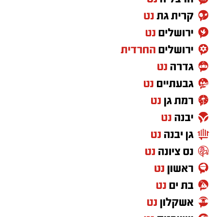
אפרת רוחין, ממונת קהל וקהילה במחוז דרום של
רשות הטבע והגנים
: "המדבר הישראלי בלילה הוא
עולם אחר. השקט, המרחבים הפתוחים ושמי
הכוכבים יוצרים חוויה שקשה למצוא במקומות
אחרים. כדי ליהנות ממופע הכוכבים המרהיב לא
צריך ציוד מיוחד או טלסקופים. כל מה שנדרש הוא
להגיע למקום חשוך ושקט, להרים את המבט אל
השמיים ולתת לעיניים להתרגל לחושך. מטר
הפרסאידים הוא הזדמנות נפלאה לצאת מהשגרה,
להגיע אל הגנים הלאומיים ושמורות הטבע בשעות
הנעימות של הקיץ ולגלות את היופי שמחכה לנו
דווקא כשהשמש שוקעת. אנחנו מזמינים את
הציבור להנות משקיעה מדברית קסומה, מהשקט
שמביא איתו הלילה וממופע הכוכבים הגדול, אך גם
לזכור לשמור על הטבע שסביבנו: לנסוע רק