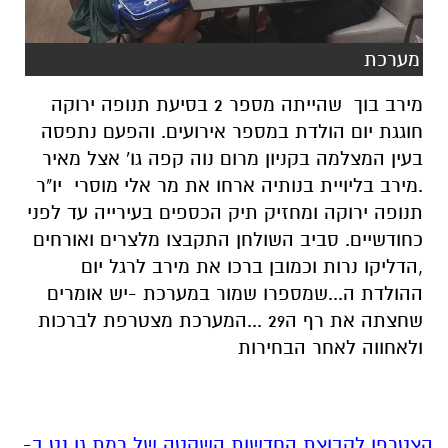
מערכת
מירב בוך שהייתה מספר 2 בסיעת תנופה ירוקה
חוגגת יום הולדת במספר אירועים. והפעם נתפסה
בעין המצלמה בקניון מרום נוה קפה גו' אצל מאיר
.מירב בליויית בנותיה ארחו את מר אלי מוסרי יו"ר
תנופה ירוקה ומחזיק תיק הכספים בעירייה עד לפני
כחודשיים. סביב השולחן התקבצו מלצרים ואורחים
,הדליקו נרות וכמובן ברכו את מירב לרגל יום
ההולדת ה...שמספרו שמור במערכת -יש אומרים
שחצתה את רף ה29 ...המערכת מצטרפת לברכות
ולאחווה לאחר הבחירות
הצטרפו לקבוצת החדשות השקטה של רמת גן נט ב-