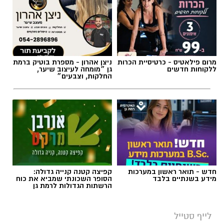
תגים:
טיול
מרום פילאטיס - כרטיסיית הכרות
ניצן אהרון - מספרת בוטיק ברמת
ללקוחות חדשים
גן ״מומחה לעיצוב שיער,
החלקות, וצבעים״
חדש - תואר ראשון במערכות
קפיצה קטנה קנייה גדולה:
מידע בשנתיים בלבד
הסופר השכונתי שמביא את כוח
הרשתות הגדולות לרמת גן
סיורי משפחות- צילום מיקה וולוב, אקואושן
לייף סטייל