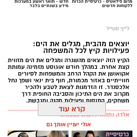
מרום פילאטיס - כרטיסיית הכרות
חדש - תואר ראשון במערכות
ללקוחות חדשים
מידע בשנתיים בלבד
לייף סטייל
יוצאים מהבית, מגלים את הים:
פעילויות קיץ לכל המשפחה
הקיץ הזה יוצאים מהשגרה ומגלים את הים מזווית
קצת אחרת. במהלך חודש אוגוסט מזמינה עמותת
אקואושן את הקהל הרחב והמשפחות לסיורים
חווייתיים באזור מכמורת, חוף בית ינאי ושפך נחל
אלכסנדר. זו הזדמנות לצאת לטבע ולהכיר
מקרוב את הים התיכון והסביבה החופית דרך
משחקים, התנסות ופעילות מהנה ומגבשת.
קרא עוד
אלדה נתנאל / 09:24 07.08.26
אולי יעניין אותך גם