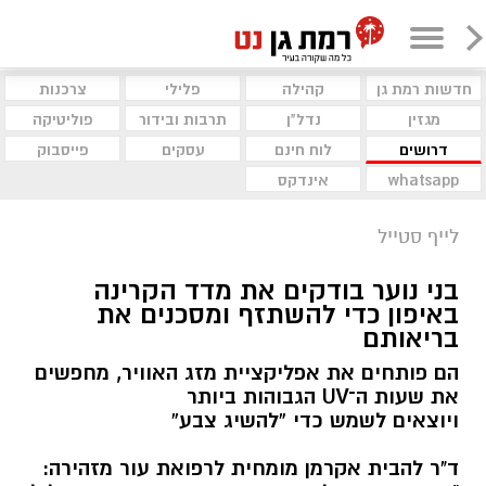
חדשות רמת גן
קהילה
פלילי
צרכנות
מגזין
נדל"ן
תרבות ובידור
פוליטיקה
דרושים
לוח חינם
עסקים
פייסבוק
whatsapp
אינדקס
לייף סטייל
בני נוער בודקים את מדד הקרינה
באיפון כדי להשתזף ומסכנים את
בריאותם
הם פותחים את אפליקציית מזג האוויר, מחפשים
את שעות ה־UV הגבוהות ביותר
ויוצאים לשמש כדי “להשיג צבע”
ד"ר להבית אקרמן מומחית לרפואת עור מזהירה: