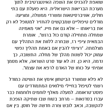
שואפת להכניס את השפה האינטגרטיבית לתוך
מערכת הבריאות הישראלית. היא פועלת עם בתי
חולים, אוניברסיטאות ומשרדי ממשלה, ומציעה
מודלים טיפוליים שמבקשים להחזיר למטופל לא רק
את בריאותו – אלא גם את חייו. "אני מאמינה
שמחלה מתחילה קודם כול ברגש", אומרת
הבמאית ציפי רז, שבחרה ללוות את התהליך עם
מצלמתה. "רציתי להבין אם באמת תהליך נפשי
עמוק יכול לשנות מהלך של מחלה. התשובה, כך
נדמה, היא כן. זה לא עוד סרט השראה, אלא מסמך
אמיתי על כוחו של האדם לרפא את עצמו".
לא פלא שמשרד הביטחון אימץ את השיטה כמודל
רשמי לטיפול בחיילי מילואים המתמודדים עם
פוסט־טראומה. למעלה מאלף לוחמים ולוחמות כבר
עברו בסדנאות – מרחב בטוח שבו שתיקה הופכת
להקשבה, וכאב לובש צורה חדשה של חוסן. בין אם