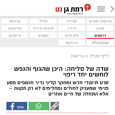
חדשות רמת גן
קהילה
פלילי
צרכנות
מגזין
נדל"ן
תרבות ובידור
פוליטיקה
דרושים
לוח חינם
עסקים
פייסבוק
whatsapp
אינדקס
לייף סטייל
>
בריאות
שדה של סליחה: היכן שהגוף והנפש
לוחשים יחד ריפוי
סרט תיעודי חדש ומחקר קליני נדיר חושפים מסע
פנימי שמעניק לחולים ומחלימים לא רק תקווה –
אלא התחלה של חיים אחרים