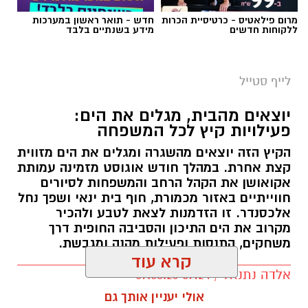
מרום פילאטיס - כרטיסיית הכרות
חדש - תואר ראשון במערכות
ללקוחות חדשים
מידע בשנתיים בלבד
לייף סטייל
יוצאים מהבית, מגלים את הים:
פעילויות קיץ לכל המשפחה
הקיץ הזה יוצאים מהשגרה ומגלים את הים מזווית
קצת אחרת. במהלך חודש אוגוסט מזמינה עמותת
אקואושן את הקהל הרחב והמשפחות לסיורים
חווייתיים באזור מכמורת, חוף בית ינאי ושפך נחל
אלכסנדר. זו הזדמנות לצאת לטבע ולהכיר
מקרוב את הים התיכון והסביבה החופית דרך
משחקים, התנסות ופעילות מהנה ומגבשת.
קרא עוד
אלדה נתנאל / 09:24 07.08.26
אולי יעניין אותך גם