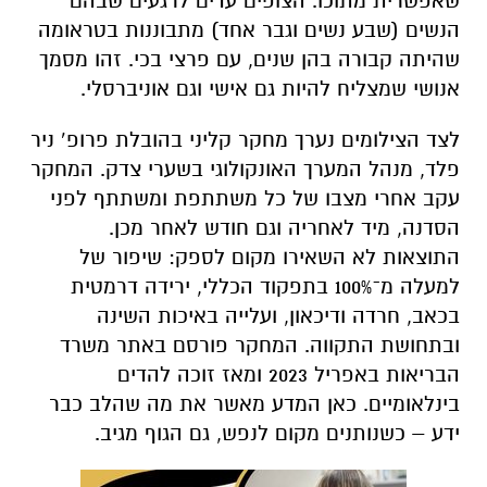
שאפשרית מתוכו. הצופים עדים לרגעים שבהם
הנשים (שבע נשים וגבר אחד) מתבוננות בטראומה
שהיתה קבורה בהן שנים, עם פרצי בכי. זהו מסמך
אנושי שמצליח להיות גם אישי וגם אוניברסלי.
לצד הצילומים נערך מחקר קליני בהובלת פרופ’ ניר
פלד, מנהל המערך האונקולוגי בשערי צדק. המחקר
עקב אחרי מצבו של כל משתתפת ומשתתף לפני
הסדנה, מיד לאחריה וגם חודש לאחר מכן.
התוצאות לא השאירו מקום לספק: שיפור של
למעלה מ־100% בתפקוד הכללי, ירידה דרמטית
בכאב, חרדה ודיכאון, ועלייה באיכות השינה
ובתחושת התקווה. המחקר פורסם באתר משרד
הבריאות באפריל 2023 ומאז זוכה להדים
בינלאומיים. כאן המדע מאשר את מה שהלב כבר
ידע – כשנותנים מקום לנפש, גם הגוף מגיב.