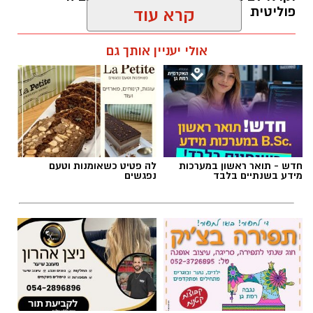
פוליטית
קרא עוד
אביב נקש / 16:19 09.08.26
אולי יעניין אותך גם
תגים:
איציק בונצל
,
יואב סגלוביץ'
חדש - תואר ראשון במערכות
לה פטיט כשאומנות וטעם
מידע בשנתיים בלבד
נפגשים