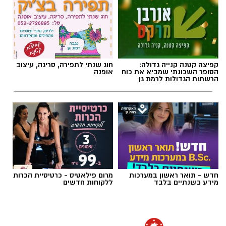
מתקיימים מגעים בינו לבין רע"ם בנוגע להשתלבות
אפשרית ברשימתה בבחירות הקרובות. בכיר
ברע"ם אישר כי אכן מתקיימים מגעים בין הצדדים.
תגים:
התחדשות עירונית רמת גן
בסרטון שהופץ ברשתות החברתיות יצא בונצל נגד
קפיצה קטנה קנייה גדולה:
חוג שנתי לתפירה, סריגה, עיצוב
האפשרות שסגלוביץ' יחבור למפלגתו של מנסור
הסופר השכונתי שמביא את כוח
אופנה
עבאס. בדבריו קשר בונצל את המהלך לוויכוח
הרשתות הגדולות לרמת גן
הרחב בישראל סביב מקומה של רע"ם במערכת
הפוליטית לאחר אירועי 7 באוקטובר, וקרא לציבור
שלא להכשיר, לדבריו, שיתוף פעולה פוליטי עם
המפלגה.
חדש - תואר ראשון במערכות
מרום פילאטיס - כרטיסיית הכרות
מידע בשנתיים בלבד
ללקוחות חדשים
הדמיה: משרד אדריכלים ניר קוץ עבור אב-גד