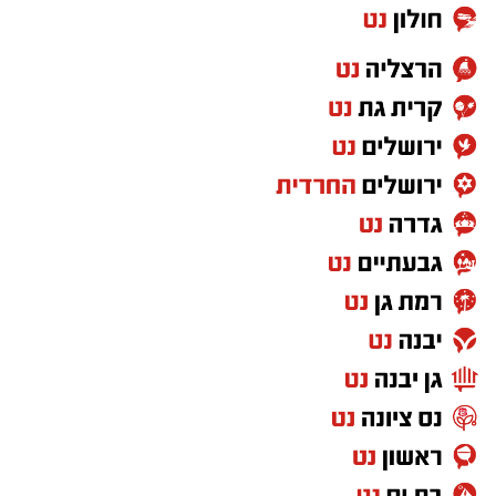
ועדת חקירה. בחודש אפריל האחרון הופיע גם בדיון
בבג"ץ שעסק בעתירות להקמת ועדת חקירה
ממלכתית.
האפשרות שסגלוביץ' יצטרף לרע"ם מעוררת בימים
האחרונים דיון פוליטי משמעותי. סגלוביץ', ניצב
בדימוס ולשעבר ראש אגף החקירות והמודיעין
במשטרה ומפקדה הראשון של להב 433, היה במשך
שנים אחת הדמויות הבולטות ביש עתיד.
לפי הפרסומים האחרונים, המגעים עם רע"ם טרם
המתחם כולל את הבניינים ברחובות קריניצי 21, 23
הבשילו לכדי הודעה רשמית על הצטרפות. במקביל
ו-25 ונחלת יוסף 2, 4, 6 ו-8. כיום קיימים במקום
פורסם כי סגלוביץ' הציב תנאים הנוגעים לעמדותיה
שבעה מבנים.
של רע"ם כתנאי למהלך אפשרי. עצם קיום השיחות,
התוכנית, שכבר אושרה להפקדה בוועדה המחוזית
לצד פרישתו מיש עתיד, כבר הפכו את הסוגיה
לתכנון ובנייה תל אביב, כוללת הריסה של חמישה
לאחד הנושאים הפוליטיים הבולטים של סוף
מבנים שבהם 63 דירות. שני מבני מגורים נוספים,
השבוע.
הכוללים 21 יחידות דיור קיימות, צפויים להישמר.