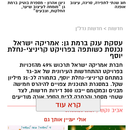
חוג שנתי לתפירה, סריגה, עיצוב
ניצן אהרון - מספרת בוטיק ברמת
אופנה
גן ״מומחה לעיצוב שיער,
החלקות, וצבעים״
חדשות
>
חדשות נדל"ן
צילום: ויקיפדיה
עסקת ענק ברמת גן: אמריקה ישראל
הסערה הפוליטית סביב עתידו של יואב סגלוביץ'
נכנסת כשותפה בפרויקט קריניצי-נחלת
ממשיכה לעורר תגובות חריפות. איציק בונצל, אביו
יוסף
של סמ"ר עמית בונצל ז"ל שנפל בקרבות ברצועת
חברת אמריקה ישראל תרכוש 49% מהזכויות
עזה, פרסם סרטון שבו תקף בחריפות את סגלוביץ'
בפרויקט ההתחדשות העירונית של אב-גד
במתחם קריניצי-נחלת יוסף, בתמורה לכ-21 מיליון
על רקע הדיווחים בדבר אפשרות להצטרפותו
שקל. במסגרת התוכנית צפויים להיהרס חמישה
לרשימת רע"ם.
מבנים ובמקומם ייבנו 300 דירות חדשות, לצד
שטחי מסחר והרחבה לבית הספר אורה מודיעים
סגלוביץ', שכיהן כחבר כנסת מטעם יש עתיד
קרא עוד
ובתפקיד סגן השר לביטחון הפנים, הודיע בסוף
אביב נקש / 11:29 09.08.26
השבוע על פרישתו מהמפלגה ועל התפטרותו
אולי יעניין אותך גם
מהכנסת. ההודעה הגיעה לאחר פרסומים שלפיהם