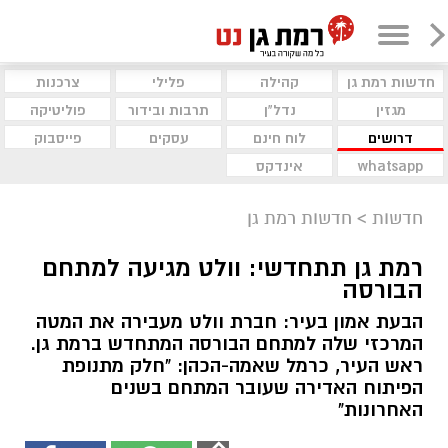
חדשות רמת גן
קהילה
פלילי
צרכנות
מגזין
נדל"ן
תרבות ובידור
פוליטיקה
דרושים
לוח חינם
עסקים
פייסבוק
whatsapp
אינדקס
חדשות
>
חדשות רמת גן
רמת גן תתחדשי: וולט מגיעה למתחם
הבורסה
הבעת אמון בעיר: חברת וולט מעבירה את המטה
המרכזי שלה למתחם הבורסה המתחדש ברמת גן.
ראש העיר, כרמל שאמה-הכהן: "חלק מתנופת
הפיתוח האדירה שעובר המתחם בשנים
האחרונות"