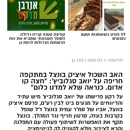
לה פטיט כשאומנות וטעם
קפיצה קטנה קנייה גדולה:
נפגשים
הסופר השכונתי שמביא את כוח
הרשתות הגדולות לרמת גן
חדשות
>
חדשות רמת גן
האב השכול איציק בונצל במתקפה
חריפה על יואב סגלוביץ': "חצה קו
אדום. כנראה שלא למדנו כלום"
על רקע פרישתו של יואב סגלוביץ' מיש עתיד
והדיווחים על מגעים בינו לבין רע"ם, פרסם איציק
בונצל, אביו של סמ"ר עמית בונצל ז"ל שנפל
בקרבות בעזה, סרטון חריף נגד המהלך. בונצל
תקף את האפשרות לשיתוף פעולה עם המפלגה
וקרא לציבור שלא להעניק לה לגיטימציה