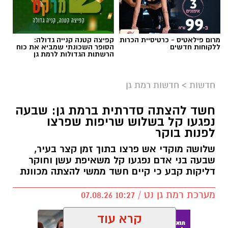
אילוסטרציה AI
מרום פילאטיס - כרטיסיית הכרות
קפיצה קטנה קנייה גדולה:
הברכה מתחילה הרבה לפני הנס
ללקוחות חדשים
הסופר השכונתי שמביא את כוח
הרשתות הגדולות לרמת גן
כולנו ממתינים לנס הגדול.
לישועה.
חדשות
>
חדשות רמת גן
לרפואה.
לשלום בית.
חשד להצתה סדרתית ברמת גן: שבעה
לפרנסה.
נפגעו קל בשלוש שריפות שפרצו
לילדים.
לפנות בוקר
לזיווג.
שלושה מוקדי אש פרצו בתוך זמן קצר בעיר,
אנחנו משוכנעים שהברכה תגיע ביום שבו המציאות
שבעה בני אדם נפגעו קל משאיפת עשן וחוקר
תשתנה.
דליקות קבע כי קיים חשד ממשי להצתה מכוונת
אבל פרשת ראה מגלה לנו מבט אחר.
מערכת רמת גן נט / 10:27 07.08.26
"רְאֵה אָנֹכִי נֹתֵן לִפְנֵיכֶם הַיּוֹם בְּרָכָה..."
שימו לב למילה אחת.
קרא עוד
"נותן".