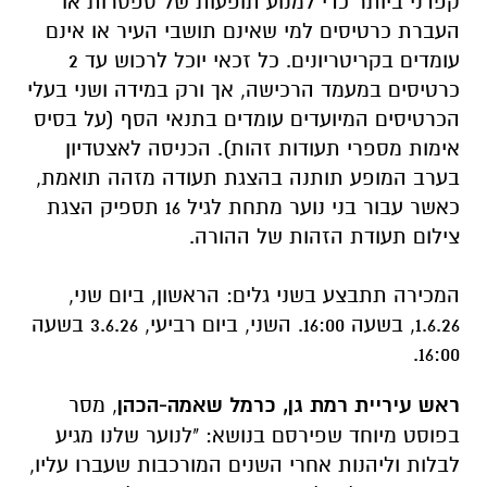
קפדני ביותר כדי למנוע תופעות של ספסרות או
העברת כרטיסים למי שאינם תושבי העיר או אינם
עומדים בקריטריונים. כל זכאי יוכל לרכוש עד 2
כרטיסים במעמד הרכישה, אך ורק במידה ושני בעלי
הכרטיסים המיועדים עומדים בתנאי הסף (על בסיס
אימות מספרי תעודות זהות). הכניסה לאצטדיון
בערב המופע תותנה בהצגת תעודה מזהה תואמת,
כאשר עבור בני נוער מתחת לגיל 16 תספיק הצגת
צילום תעודת הזהות של ההורה.
המכירה תתבצע בשני גלים: הראשון, ביום שני,
1.6.26, בשעה 16:00. השני, ביום רביעי, 3.6.26 בשעה
16:00.
ראש עיריית רמת גן, כרמל שאמה-הכהן
, מסר
בפוסט מיוחד שפירסם בנושא: "לנוער שלנו מגיע
לבלות וליהנות אחרי השנים המורכבות שעברו עליו,