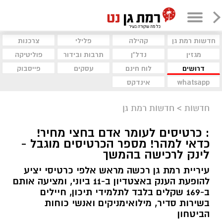
חדשות רמת גן
קהילה
פלילי
צרכנות
מגזין
נדל"ן
תרבות ובידור
פוליטיקה
דרושים
לוח חינם
עסקים
פייסבוק
whatsapp
אינדקס
חדשות
>
חדשות רמת גן
: כרטיסים לעומר אדם בחצי מחיר!
כדאי למהר! מספר הכרטיסים מוגבל -
לינק לרכישה בהמשך
עיריית רמת גן רכשה מראש אלפי כרטיסי יציע
להופעת הענק באצטדיון ב-11 ביוני, ומציעה אותם
ב-169 שקלים בלבד לתלמידי תיכון, חיילים
בשירות סדיר, מילואימניקים ואנשי כוחות
הביטחון