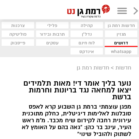
חדשות רמת גן
קהילה
פלילי
צרכנות
מגזין
נדל"ן
תרבות ובידור
פוליטיקה
דרושים
לוח חינם
עסקים
פייסבוק
whatsapp
אינדקס
חדשות
>
חדשות רמת גן
נוער בליך אומר די! מאות תלמידים
יצאו למחאה נגד בריונות וחרמות
ברשת
מפגן עוצמתי ברמת גן השבוע קרא לאפס
סובלנות לאלימות דיגיטלית, כחלק מתוכנית
עירונית רחבה לקידום שיח מכבד. מ"מ ראש
העיר, עינב בר כהן: "גאה בהם על האומץ לא
לשתוק ולהוביל שינוי"