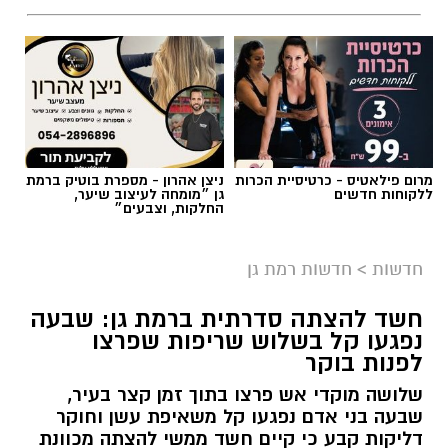
אילוסטרציה AI
מרום פילאטיס - כרטיסיית הכרות
ניצן אהרון - מספרת בוטיק ברמת
הברכה מתחילה הרבה לפני הנס
ללקוחות חדשים
גן ״מומחה לעיצוב שיער,
החלקות, וצבעים״
כולנו ממתינים לנס הגדול.
לישועה.
חדשות
>
חדשות רמת גן
לרפואה.
לשלום בית.
חשד להצתה סדרתית ברמת גן: שבעה
לפרנסה.
נפגעו קל בשלוש שריפות שפרצו
לילדים.
לפנות בוקר
לזיווג.
שלושה מוקדי אש פרצו בתוך זמן קצר בעיר,
אנחנו משוכנעים שהברכה תגיע ביום שבו המציאות
שבעה בני אדם נפגעו קל משאיפת עשן וחוקר
תשתנה.
דליקות קבע כי קיים חשד ממשי להצתה מכוונת