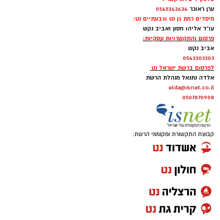
העירונית ר״ג, רוני יהודה. בזכות השינוי המתבצע
ערן ראוכר
0545243434
מיסדים רמת גן נט וגבעתיים נט:
תגדל כמות המקומות ביציעים על הפרקט בכ-200
עו"ד אליהו חסון ואביב נקש
הצטרפו לקבוצת החדשות השקטה של רמת גן נט ב-
מקומות.
פרסום והתקשרויות עסקיות:
WhatsApp כל החדשות לחצו כאן
אביב נקש
0542203203
לפרסום ברשת ישראל נט
אלדה נתנאל מנהלת הרשת
elda@isnet.co.il
0507870908
קבוצת התקשורת ומקומוני הרשת: