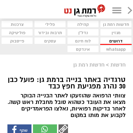
חדשות רמת גן
קהילה
פלילי
צרכנות
מגזין
נדל"ן
תרבות ובידור
פוליטיקה
דרושים
לוח חינם
עסקים
פייסבוק
whatsapp
אינדקס
חדשות
>
חדשות רמת גן
טרגדיה באתר בנייה ברמת גן: פועל כבן
30 נהרג מפגיעת חפץ כבד
צוותי הרפואה שהוזעקו לאתר הבנייה הבוקר
מצאו את העובד כשהוא סובל מחבלת ראש קשה.
לאחר בדיקות רפואיות, נאלצו הפראמדיקים
לקבוע את מותו במקום