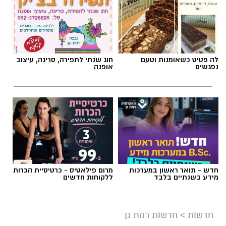
תגים:
שריפה רמת גן
לה פטיט כשאומנות וטעם
חוג שנתי לתפירה, סריגה, עיצוב
נפגשים
אופנה
חדש - תואר ראשון במערכות
מרום פילאטיס - כרטיסיית הכרות
מידע בשנתיים בלבד
ללקוחות חדשים
צילום: כבאות והצלה לישראל
חשד להצתה מכוונת ברמת גן: שלוש שריפות פרצו
חדשות
>
חדשות רמת גן
לפנות בוקר (שישי) בשלושה מוקדים סמוכים בעיר,