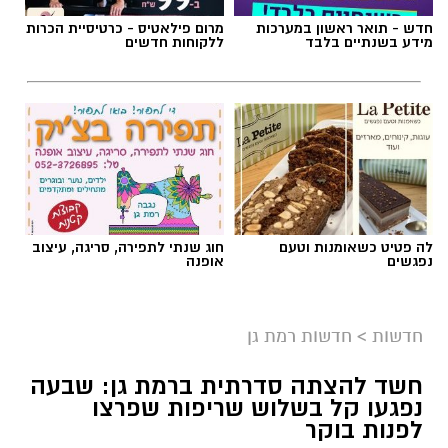
חדש - תואר ראשון במערכות
מרום פילאטיס - כרטיסיית הכרות
מידע בשנתיים בלבד
ללקוחות חדשים
אילוסטרציה AI
לה פטיט כשאומנות וטעם
חוג שנתי לתפירה, סריגה, עיצוב
הברכה מתחילה הרבה לפני הנס
נפגשים
אופנה
כולנו ממתינים לנס הגדול.
לישועה.
חדשות
>
חדשות רמת גן
לרפואה.
לשלום בית.
חשד להצתה סדרתית ברמת גן: שבעה
לפרנסה.
נפגעו קל בשלוש שריפות שפרצו
לילדים.
לפנות בוקר
לזיווג.