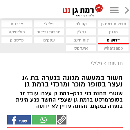
חדשות רמת גן
קהילה
פלילי
צרכנות
מגזין
נדל"ן
תרבות ובידור
פוליטיקה
דרושים
לוח חינם
עסקים
פייסבוק
whatsapp
אינדקס
חדשות
>
פלילי
חשוד במעשה מגונה בנערה בת 14
נעצר בסופר מוכר ומרכזי ברמת גן
שוטרי תחנת בני ברק–רמת גן עצרו עובד זר
בסופרמרקט ברמת גן שעפ"י החשד פגע מינית
בנערה במקום, זהותה עדיין לא ידועה