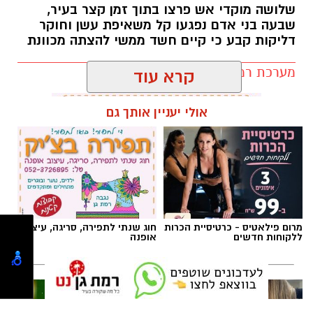
שלושה מוקדי אש פרצו בתוך זמן קצר בעיר,
אנחנו משוכנעים שהברכה תגיע ביום שבו המציאות
שבעה בני אדם נפגעו קל משאיפת עשן וחוקר
תשתנה.
דליקות קבע כי קיים חשד ממשי להצתה מכוונת
אבל פרשת ראה מגלה לנו מבט אחר.
מערכת רמת גן נט / 10:27 07.08.26
"רְאֵה אָנֹכִי נֹתֵן לִפְנֵיכֶם הַיּוֹם בְּרָכָה..."
שימו לב למילה אחת.
קרא עוד
"נותן".
לא "אתן".
אולי יעניין אותך גם
לא "אעניק".
אלא נותן – בלשון הווה.
תגים:
שריפה רמת גן
הקב"ה אינו מבטיח ברכה רק בעתיד. הוא מגלה
שהברכה כבר ניתנת בכל רגע.
אלא שלעיתים העיניים עסוקות כל כך במה שחסר,
עד שהלב מפספס את מה שכבר קיים.
מרום פילאטיס - כרטיסיית הכרות
חוג שנתי לתפירה, סריגה, עיצוב
אנחנו מבקשים שהדרך תסתיים, בעוד שהקב"ה
ללקוחות חדשים
אופנה
מבקש שנגלה אותו גם בתוך הדרך.
האמונה אינה רק להאמין שהנס עוד יבוא.