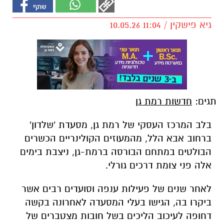
גיא פישקין / 11:04 10.05.26
תגים:
חדשות רמת גן
בלב המרכז העסקי של רמת גן, מסעדת 'שלדון'
ברחוב אבא הלל, מהמעוזים הקולינריים הכשרים
הבולטים במתחם הבורסה ברמת-גן, ניצבת בימים
אלה פני צומת דרכים גורלי.
לאחר שנים של פעילות ענפה וסועדים רבים אשר
ביקרו בה, הגישו בעלי המסעדה לאחרונה בקשה
דחופה לעיכוב הליכים בשל חובות מצטברים של
כ-3.5 מיליון שקלים.
באי כוחה של המסעדה, עורכי הדין,
צבי וישנגרד
ודקלה פרץ
, הציגו בפני בית המשפט המחוזי