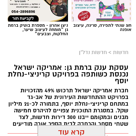
החלקות, וצבעים״
חדשות
>
חדשות נדל"ן
עסקת ענק ברמת גן: אמריקה ישראל
נכנסת כשותפה בפרויקט קריניצי-נחלת
יוסף
חברת אמריקה ישראל תרכוש 49% מהזכויות
בפרויקט ההתחדשות העירונית של אב-גד
במתחם קריניצי-נחלת יוסף, בתמורה לכ-21 מיליון
שקל. במסגרת התוכנית צפויים להיהרס חמישה
מבנים ובמקומם ייבנו 300 דירות חדשות, לצד
שטחי מסחר והרחבה לבית הספר אורה מודיעים
קרא עוד
דור הדר / 11:29 09.08.26
אולי יעניין אותך גם