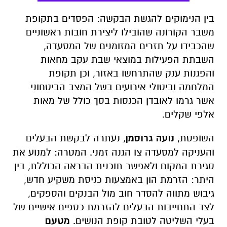
השבתת הפעילות במוצאי שבת עקב מחאות
והפגנות ענק שהתרחשו באזור, וכן תקופת
המלחמה וביטולי אירועים בשל המצב הביטחוני
אשר גרמו לאובדן הכנסות בסך כולל של מאות
אלפי שקלים.
השופטת,
נועה גרוסמן
, נעתרה לבקשת הבעלים
והעניקה למסעדה צו הגנה זמני. המטרה: למנוע את
סגירת המקום ולאפשר תוכנית הבראה הכוללת, בין
היתר: הזרמת הון באמצעות כניסת משקיע חדש,
גיבוש מתווה להסדר חוב מול הבנקים והספקים,
לצד התחייבות הבעלים להזרמת כספים אישיים של
בעלי השליטה לטובת קופת הנושים.
מטעם
הבעלים נמסר
כי
המסעדה נרכשה על ידי היזם
יהודה עובדיה והיא ממשיכה לפעול, הקהל מוזמן
להגיע