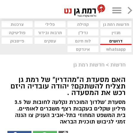
חדשות רמת גן
קהילה
פלילי
צרכנות
מגזין
נדל"ן
תרבות ובידור
פוליטיקה
דרושים
לוח חינם
עסקים
פייסבוק
whatsapp
אינדקס
חדשות
>
חדשות רמת גן
האם מסעדת ה"מהדרין" של רמת גן
תצליח להשתקם? יהודה עובדיה היזם
רכש את המסעדה .
מסעדת 'שלדון' המוכרת נקלעה לחובות של 3.5
מיליון שקלים בעקבות רצף משברים לאומיים.
בית המשפט המחוזי בתל-אביב העניק צו הגנה
זמני לגיבוש תוכנית הבראה