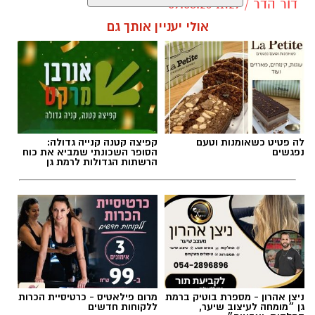
תגים:
התחדשות עירונית רמת גן
לה פטיט כשאומנות וטעם
קפיצה קטנה קנייה גדולה:
נפגשים
הסופר השכונתי שמביא את כוח
הרשתות הגדולות לרמת גן
ניצן אהרון - מספרת בוטיק ברמת
מרום פילאטיס - כרטיסיית הכרות
גן ״מומחה לעיצוב שיער,
ללקוחות חדשים
החלקות, וצבעים״
הדמיה: משרד אדריכלים ניר קוץ עבור אב-גד
חדשות
>
חדשות רמת גן