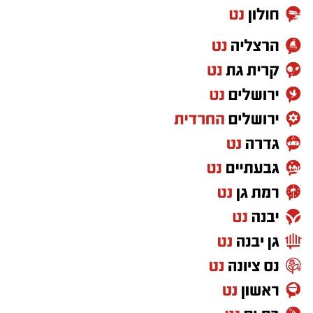
ועדת חקירה. בחודש אפריל האחרון הופיע גם בדיון
בבג"ץ שעסק בעתירות להקמת ועדת חקירה
ממלכתית.
האפשרות שסגלוביץ' יצטרף לרע"ם מעוררת בימים
האחרונים דיון פוליטי משמעותי. סגלוביץ', ניצב
בדימוס ולשעבר ראש אגף החקירות והמודיעין
במשטרה ומפקדה הראשון של להב 433, היה במשך
שנים אחת הדמויות הבולטות ביש עתיד.
לפי הפרסומים האחרונים, המגעים עם רע"ם טרם
המתחם כולל את הבניינים ברחובות קריניצי 21, 23
הבשילו לכדי הודעה רשמית על הצטרפות. במקביל
ו-25 ונחלת יוסף 2, 4, 6 ו-8. כיום קיימים במקום
פורסם כי סגלוביץ' הציב תנאים הנוגעים לעמדותיה
שבעה מבנים.
של רע"ם כתנאי למהלך אפשרי. עצם קיום השיחות,
התוכנית, שכבר אושרה להפקדה בוועדה המחוזית
לצד פרישתו מיש עתיד, כבר הפכו את הסוגיה
לתכנון ובנייה תל אביב, כוללת הריסה של חמישה
לאחד הנושאים הפוליטיים הבולטים של סוף
מבנים שבהם 63 דירות. שני מבני מגורים נוספים,
השבוע.