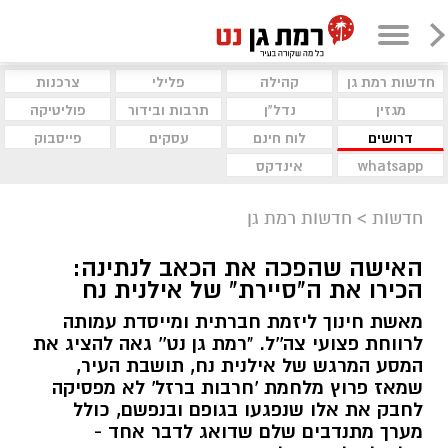
חדשות רמת גן
קהילה
פלילי
צרכנות
מגזין
נדל"ן
תרבות ובידור
פוליטיקה
דרושים
לוח חינם
עסקים
פייסבוק
whatsapp
אינדקס
חדשות
>
חדשות רמת גן
האישה שהפכה את הכאב לנתינה:
הכירו את ה"סיירת" של אילנית נח
מאשת חינוך ליזמת חברתית ומייסדת עמותה
לרווחת פצועי צה''ל. "רמת גן נט'' גאה להציג את
המסע המרגש של אילנית נח, תושבת העיר,
שמאז פרוץ מלחמת 'חרבות ברזל' לא מפסיקה
לחבק את אלו שנפגעו בגופם ובנפשם, כולל
מערך מתנדבים שלם שדואג לדבר אחד -