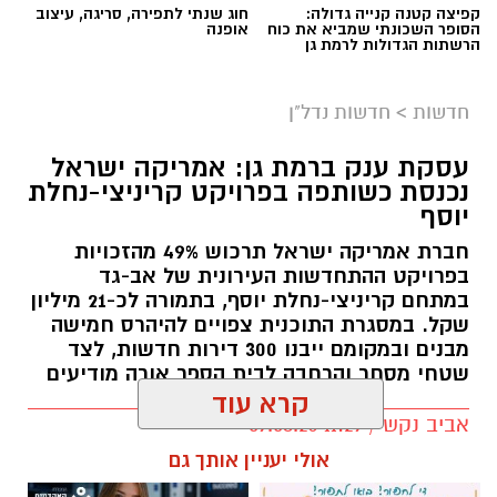
קפיצה קטנה קנייה גדולה:
חוג שנתי לתפירה, סריגה, עיצוב
הסופר השכונתי שמביא את כוח
אופנה
הרשתות הגדולות לרמת גן
חדשות
>
חדשות נדל"ן
צילום: ויקיפדיה
עסקת ענק ברמת גן: אמריקה ישראל
הסערה הפוליטית סביב עתידו של יואב סגלוביץ'
נכנסת כשותפה בפרויקט קריניצי-נחלת
ממשיכה לעורר תגובות חריפות. איציק בונצל, אביו
יוסף
של סמ"ר עמית בונצל ז"ל שנפל בקרבות ברצועת
חברת אמריקה ישראל תרכוש 49% מהזכויות
עזה, פרסם סרטון שבו תקף בחריפות את סגלוביץ'
בפרויקט ההתחדשות העירונית של אב-גד
במתחם קריניצי-נחלת יוסף, בתמורה לכ-21 מיליון
על רקע הדיווחים בדבר אפשרות להצטרפותו
שקל. במסגרת התוכנית צפויים להיהרס חמישה
לרשימת רע"ם.
מבנים ובמקומם ייבנו 300 דירות חדשות, לצד
שטחי מסחר והרחבה לבית הספר אורה מודיעים
סגלוביץ', שכיהן כחבר כנסת מטעם יש עתיד
קרא עוד
ובתפקיד סגן השר לביטחון הפנים, הודיע בסוף
אביב נקש / 11:29 09.08.26
השבוע על פרישתו מהמפלגה ועל התפטרותו
אולי יעניין אותך גם
מהכנסת. ההודעה הגיעה לאחר פרסומים שלפיהם