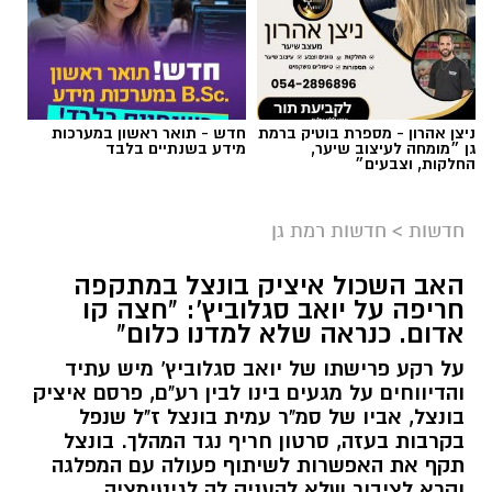
ניצן אהרון - מספרת בוטיק ברמת
חדש - תואר ראשון במערכות
גן ״מומחה לעיצוב שיער,
מידע בשנתיים בלבד
החלקות, וצבעים״
חדשות
>
חדשות רמת גן
האב השכול איציק בונצל במתקפה
חריפה על יואב סגלוביץ': "חצה קו
אדום. כנראה שלא למדנו כלום"
על רקע פרישתו של יואב סגלוביץ' מיש עתיד
והדיווחים על מגעים בינו לבין רע"ם, פרסם איציק
בונצל, אביו של סמ"ר עמית בונצל ז"ל שנפל
בקרבות בעזה, סרטון חריף נגד המהלך. בונצל
תקף את האפשרות לשיתוף פעולה עם המפלגה
וקרא לציבור שלא להעניק לה לגיטימציה