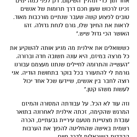
אחד תוך כדי תהליך השיקום. רק לפני כמה ימים
זכינו לרכוש שעון חכם דרך תרומות של אנשים
טובים לפצוע קשה שעבר שנתיים מורכבות מאוד.
לראות את החיוך שלו, גורם לנחת גדולה. זהו
האושר הכי גדול שיש."
כששואלים את אילנית מה מניע אותה להשקיע את
כל מרצה במיזם, היא עונה תשובה חדה וברורה.
"העשייה והתרומה לחיילים שנתנו מעצמם עבורנו
גורמת לי להתעורר בכל בוקר בתחושת הודיה. אני
רוצה לחבר בין אנשים, שיידעו שכל אחד יכול
לעשות משהו קטן."
וזה עוד לא הכל. על עבודתה המסורה והמיזם
המרגש שהקימה, זכתה אילנית לאחרונה בתואר
עובדת מצטיינת מטעם עיריית גבעתיים, הכרה
רשמית באישה שהחליטה להפוך את הערבות
ההדדית הישראלית לדרך חיים.