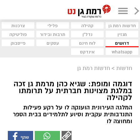
חדשות רמת גן
קהילה
פלילי
צרכנות
מגזין
נדל"ן
תרבות ובידור
פוליטיקה
דרושים
לוח חינם
עסקים
פייסבוק
whatsapp
אינדקס
חדשות
>
חדשות רמת גן
דוגמה ומופת: שגיא כהן מרמת גן זכה
במלגת מצוינות חברתית על תרומתו
לקהילה
המלגה העירונית הוענקה לו על רקע פעילות
התנדבותית עקבית וסיוע לתלמידים בבית הספר
ומחוצה לו