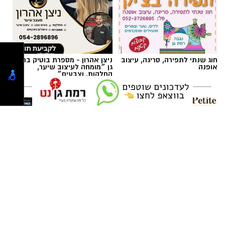
ופעלו לשחרור העשן שהצטבר בחדרי המדרגות
ובחללים המשותפים.
תגים:
כרמל שאמה הכהן
,
מכבי עירוני רמת גן
,
זיסמן
אולם זיסמן ברמת גן, אולמה הביתי של מכבי
חוג שנתי לתפירה, סריגה, עיצוב
ניצן אהרון - מספרת בוטיק ברמת
אופנה
גן ״מומחה לעיצוב שיער,
קבוצת כנען רמת-גן, שנחנך ב-1993, עובר בימים
החלקות, וצבעים״
אלו שיפוץ משמעותי לקראת עונת המשחקים
הקרובה, בהשקעתה האדיבה והנדיבה של עיריית
רמת גן והעומד בראשה כרמל שאמה הכהן
והבעלים של המועדון אבי גבאי הנאמדת בכשני
מיליון ש״ח.
במסגרת השיפוץ, יוחלפו כל המושבים על הפרקט
לה פטיט כשאומנות וטעם
חדש - תואר ראשון במערכות
נפגשים
מידע בשנתיים בלבד
ובמקומם יותקנו יציעים חדשים. יציע ה-VIP עובר
במהלך האירועים פונו שבעה דיירים במצב קל לבית
צד וימוקם בצד בו היו ממוקמים שולחן המזכירות
החולים, לאחר שנפגעו משאיפת עשן.
וספסלי הקבוצות. אלה עוברים לצד השני מתחת
ליציעים המרכזיים של האולם, מול מצלמות
חוקר דליקות של כבאות והצלה שהגיע לזירות קבע