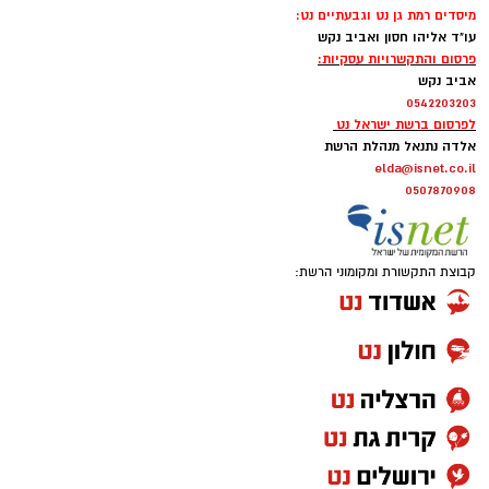
מיסדים רמת גן נט וגבעתיים נט:
תגדל כמות המקומות ביציעים על הפרקט בכ-200
עו"ד אליהו חסון ואביב נקש
הצטרפו לקבוצת החדשות השקטה של רמת גן נט ב-
מקומות.
פרסום והתקשרויות עסקיות:
WhatsApp כל החדשות לחצו כאן
אביב נקש
0542203203
לפרסום ברשת ישראל נט
אלדה נתנאל מנהלת הרשת
elda@isnet.co.il
0507870908
קבוצת התקשורת ומקומוני הרשת: