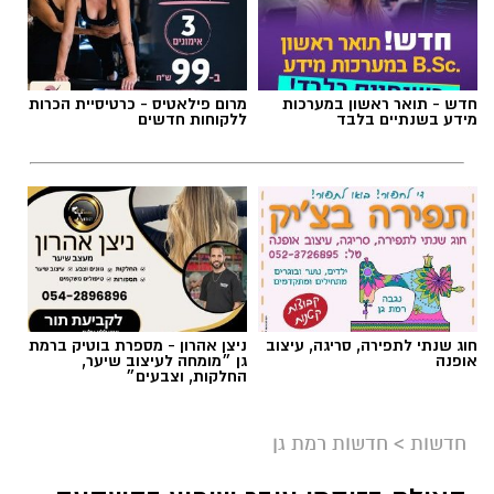
חדש - תואר ראשון במערכות
מרום פילאטיס - כרטיסיית הכרות
מידע בשנתיים בלבד
ללקוחות חדשים
חוג שנתי לתפירה, סריגה, עיצוב
ניצן אהרון - מספרת בוטיק ברמת
אופנה
גן ״מומחה לעיצוב שיער,
צילום: כבאות והצלה לישראל
החלקות, וצבעים״
חשד להצתה מכוונת ברמת גן: שלוש שריפות פרצו
חדשות
>
חדשות רמת גן
לפנות בוקר (שישי) בשלושה מוקדים סמוכים בעיר,
ובמהלכן נפגעו שבעה בני אדם באורח קל משאיפת