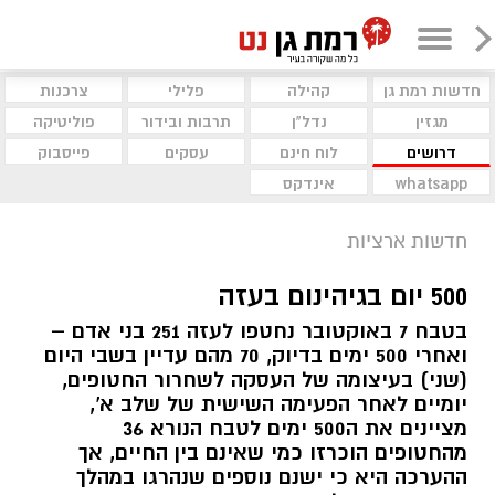
חדשות רמת גן
קהילה
פלילי
צרכנות
מגזין
נדל"ן
תרבות ובידור
פוליטיקה
דרושים
לוח חינם
עסקים
פייסבוק
whatsapp
אינדקס
חדשות ארציות
500 יום בגיהינום בעזה
בטבח 7 באוקטובר נחטפו לעזה 251 בני אדם –
ואחרי 500 ימים בדיוק, 70 מהם עדיין בשבי היום
(שני) בעיצומה של העסקה לשחרור החטופים,
יומיים לאחר הפעימה השישית של שלב א',
מציינים את ה500 ימים לטבח הנורא 36
מהחטופים הוכרזו כמי שאינם בין החיים, אך
ההערכה היא כי ישנם נוספים שנהרגו במהלך