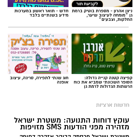
ניצן אהרון - מספרת בוטיק ברמת
חדש - תואר ראשון במערכות
גן ״מומחה לעיצוב שיער,
מידע בשנתיים בלבד
החלקות, וצבעים״
קפיצה קטנה קנייה גדולה:
חוג שנתי לתפירה, סריגה, עיצוב
הסופר השכונתי שמביא את כוח
אופנה
הרשתות הגדולות לרמת גן
צילום: מד"א הצלה דרום
מגן דוד אדום פרסם הבוקר קריאה דחופה לציבור
חדשות ארציות
להגיע באופן מיידי לתחנות התרמת הדם ברחבי
עוקץ דוחות התנועה: משטרת ישראל
הארץ, בעקבות מחסור חמור במנות דם. במד”א
מזהירה מפני הודעות SMS מזויפות
מזהירים כי מלאי הדם בבנק הדם הלאומי הולך
משטרת ישראל פרסמה הבוקר אזהרה דחופה