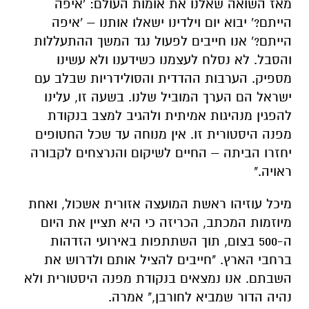
מאז השואה שאלנו את אומות העולם: 'איפה
הייתם?' יבוא יום וילדינו ישאלו אותנו – 'איפה
הייתם?' אנו חייבים לפעול נגד המשך ההתעללות
והסבל. לא נסלח לעצמנו כשידענו ולא עשינו
מספיק. הערבות ההדדית והסולידריות שבלב עם
ישראל הם הערך המוביל שלנו. בשעה זו, עלינו
להפגין מנהיגות אמיתית ולהגיב למצב בנקודת
מפנה היסטורית זו. אין מנוחה עד שכל החטופים
יחזרו הביתה – החיים לשיקום והנרצחים לקבורה
ראויה."
מיכל עוזיהו ראשת המועצה אזורית אשכול, ואחת
מיוזמות המכתב, הכריזה כי היא תציין את היום
ה-500 בצום, תוך השתתפות באירועי הזדהות
ברחבי הארץ. "חייבים להציל אותם ולדרוש את
השבתם. אנו נמצאים בנקודת מפנה היסטורית ולא
נהיה הדור שמביא לחורבן," אמרה.