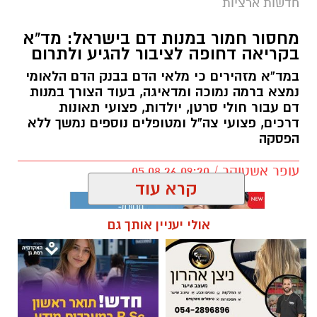
חדשות ארציות
מחסור חמור במנות דם בישראל: מד”א
בקריאה דחופה לציבור להגיע ולתרום
במד”א מזהירים כי מלאי הדם בבנק הדם הלאומי
נמצא ברמה נמוכה ומדאיגה, בעוד הצורך במנות
דם עבור חולי סרטן, יולדות, פצועי תאונות
דרכים, פצועי צה”ל ומטופלים נוספים נמשך ללא
הפסקה
עופר אשטוקר / 09:20 05.08.26
קרא עוד
אולי יעניין אותך גם
תגים:
מד״א
,
תרומת דם
,
בנק הדם