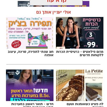
קרא עוד
אולי יעניין אותך גם
תגים:
מד״א
,
תרומת דם
,
בנק הדם
מרום פילאטיס - כרטיסיית הכרות
חוג שנתי לתפירה, סריגה, עיצוב
ללקוחות חדשים
אופנה
לה פטיט כשאומנות וטעם
חדש - תואר ראשון במערכות