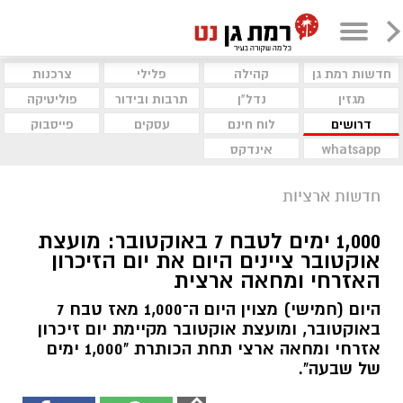
חדשות רמת גן
קהילה
פלילי
צרכנות
מגזין
נדל"ן
תרבות ובידור
פוליטיקה
דרושים
לוח חינם
עסקים
פייסבוק
whatsapp
אינדקס
חדשות ארציות
1,000 ימים לטבח 7 באוקטובר: מועצת
אוקטובר ציינים היום את יום הזיכרון
האזרחי ומחאה ארצית
היום (חמישי) מצוין היום ה־1,000 מאז טבח 7
באוקטובר, ומועצת אוקטובר מקיימת יום זיכרון
אזרחי ומחאה ארצי תחת הכותרת "1,000 ימים
של שבעה".