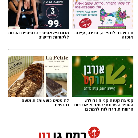
הזקוקים לעירויי דם כחלק מהטיפול, יולדות לאחר
תגים:
משטרת ישראל
לידות מורכבות, נפגעי תאונות דרכים, פצועי צה”ל,
מנותחים ומטופלים נוספים שחייהם תלויים בזמינות
מנות הדם.
חוג שנתי לתפירה, סריגה, עיצוב
מרום פילאטיס - כרטיסיית הכרות
אופנה
ללקוחות חדשים
קפיצה קטנה קנייה גדולה:
לה פטיט כשאומנות וטעם
הסופר השכונתי שמביא את כוח
נפגשים
הרשתות הגדולות לרמת גן
סמנכ”ל רפואה ושירותי הדם במד”א, ד”ר רפאל
קרדיט: משטרת ישראל
סטרוגו, אמר: “מלאי הדם בישראל חייב להיות זמין