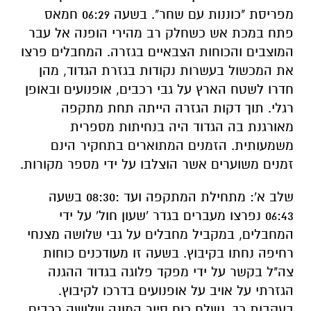
מפריסת "כוננות עם שחר". בשעה 06:29 חמאס
פתח במכת אש כשחלק רב מהירי הופנה אל עבר
המוצבים והכוחות הצבאיים בגזרה. המחבלים פרצו
את המכשול בעשרות נקודות בגזרת הגדוד, מהן
חדרו לשטח הארץ על גבי רכבים, אופנועים ובאופן
רגלי. תוך דקות הגזרה הייתה תחת מתקפה
מאורגנת בה הגדוד היה בנחיתות מספרית
משמעותית. הזמנים המתוארים בתחקיר הינם
זמנים משוערים אשר הוצלבו על ידי מספר מקורות.
שלב א': מתחילת המתקפה ועד :08:30 בשעה
06:43 נפרצו מעברים בגדר 'שעון חול' על ידי
המחבלים, במקביל מחבלים על גבי שלושה מצנחי
רחיפה נחתו בקיבוץ. בשעה זו מעודכנים כוחות
צה"ל בקשר על ידי מפקד פלוגה בגדוד ההגנה
הגזרתי על אויב על אופנועים בדרכו לקיבוץ.
בעקבות כך, נשלח כוח סיור המונה שלושה רכבים