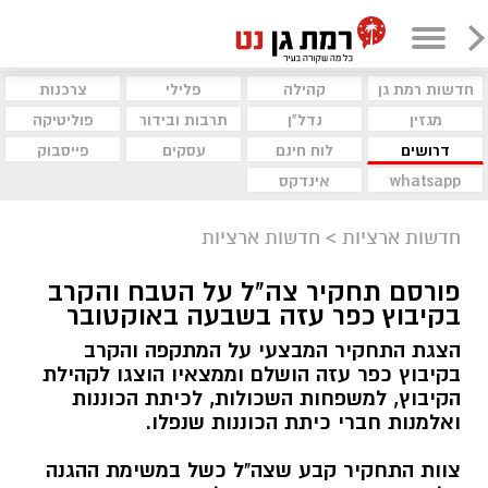
חדשות רמת גן
קהילה
פלילי
צרכנות
מגזין
נדל"ן
תרבות ובידור
פוליטיקה
דרושים
לוח חינם
עסקים
פייסבוק
whatsapp
אינדקס
חדשות ארציות
>
חדשות ארציות
פורסם תחקיר צה"ל על הטבח והקרב
בקיבוץ כפר עזה בשבעה באוקטובר
הצגת התחקיר המבצעי על המתקפה והקרב
בקיבוץ כפר עזה הושלם וממצאיו הוצגו לקהילת
הקיבוץ, למשפחות השכולות, לכיתת הכוננות
ואלמנות חברי כיתת הכוננות שנפלו.
צוות התחקיר קבע שצה"ל כשל במשימת ההגנה