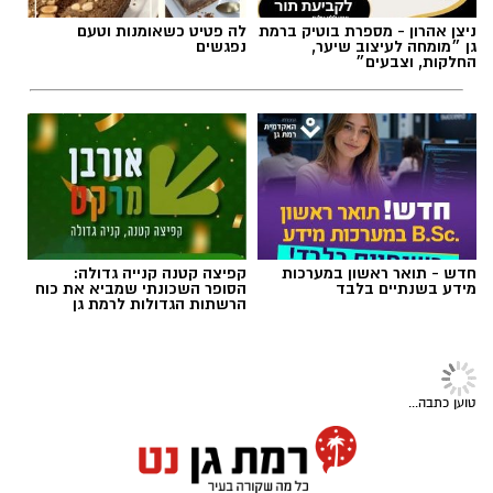
ניצן אהרון - מספרת בוטיק ברמת
לה פטיט כשאומנות וטעם
גן ״מומחה לעיצוב שיער,
נפגשים
החלקות, וצבעים״
חדש - תואר ראשון במערכות
קפיצה קטנה קנייה גדולה:
מידע בשנתיים בלבד
הסופר השכונתי שמביא את כוח
הרשתות הגדולות לרמת גן
צילום: מד"א הצלה דרום
מגן דוד אדום פרסם הבוקר קריאה דחופה לציבור
חדשות ארציות
להגיע באופן מיידי לתחנות התרמת הדם ברחבי
עוקץ דוחות התנועה: משטרת ישראל
הארץ, בעקבות מחסור חמור במנות דם. במד”א
מזהירה מפני הודעות SMS מזויפות
מזהירים כי מלאי הדם בבנק הדם הלאומי הולך
משטרת ישראל פרסמה הבוקר אזהרה דחופה
ואוזל, ומקררי בנק הדם מתרוקנים במהירות, בזמן