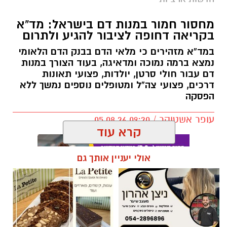
מחסור חמור במנות דם בישראל: מד”א
בקריאה דחופה לציבור להגיע ולתרום
במד”א מזהירים כי מלאי הדם בבנק הדם הלאומי
נמצא ברמה נמוכה ומדאיגה, בעוד הצורך במנות
דם עבור חולי סרטן, יולדות, פצועי תאונות
דרכים, פצועי צה”ל ומטופלים נוספים נמשך ללא
הפסקה
עופר אשטוקר / 09:20 05.08.26
קרא עוד
אולי יעניין אותך גם
תגים:
מד״א
,
תרומת דם
,
בנק הדם