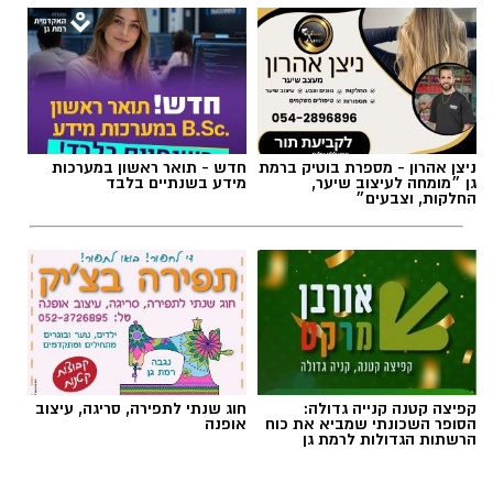
תגים:
מד״א
,
תרומת דם
,
בנק הדם
ניצן אהרון - מספרת בוטיק ברמת
חדש - תואר ראשון במערכות
גן ״מומחה לעיצוב שיער,
מידע בשנתיים בלבד
החלקות, וצבעים״
קפיצה קטנה קנייה גדולה:
חוג שנתי לתפירה, סריגה, עיצוב
הסופר השכונתי שמביא את כוח
אופנה
הרשתות הגדולות לרמת גן
צילום: מד"א הצלה דרום