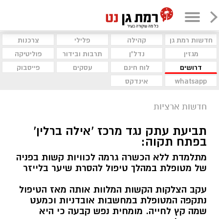
חדשות רמת גן
קהילה
פלילי
צרכנות
מגזין
נדל"ן
תרבות ובידור
פוליטיקה
דרושים
לוח חינם
עסקים
פייסבוק
whatsapp
אינדקס
חדשות ארציות
תביעת עתק נגד מרכז 'אילה ברלין'
בפתח תקוה:
מתלמדת ללא הכשרה גרמה לכוויות קשות בפניה
של מטופלת במהלך טיפול להסרת שיער בלייזר
עקב הצלקות הקשות המלוות אותה מאז הטיפול
נתקפה המטופלת במחשבות אובדניות וכמעט
שמה קץ לחייה. מומחית נפש קבעה כי היא