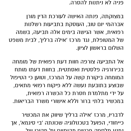
פניה לא ניתנות להסרה.
במצוקתה, פנתה האישה לעורכת הדין מורן
אברהמי יום טוב, העוסקת בתביעות רשלנות
רפואית, אשר הגישה בימים אלה תביעה, בשמה
של המטופלת, נגד מרכז 'אילה ברלין', לבית משפט
השלום בראשון לציון.
אל התביעה צורפה חוות דעת רפואית של מומחה
בכירורגיה פלסטית ואסתטית. בחוות דעתו מותח
המומחה ביקורת קשה על המרכז, וטוען כי הטיפול
שבוצע בתובעת נעשה ללא פיקוח רפואי מתאים,
על ידי מתלמדת חסרת כל הכשרה רפואית,
במכשיר בלתי ברור וללא אישורי משרד הבריאות.
לדבריו, מרכז 'אילה ברלין' שיווק את המכשיר
כייחודי, הפועל בטכנולוגיה שכונתה 'בי סיגמא', אך
נמנע מלספק פרטים מהותיים על מקורו של