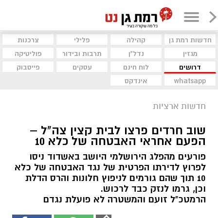
חדשות רמת גן
קהילה
פלילי
צרכנות
מגזין
נדל"ן
תרבות ובידור
פוליטיקה
דרושים
לוח חינם
עסקים
פייסבוק
whatsapp
אינדקס
חדשות ארציות
שוב חרדים פרצו לבית קצין צה"ל –
הפעם אחראי האבטחה של כלא 10
פורעים מהפלג הירושלמי היושב באשדוד ניסו
לפרוץ לדירתו הפרטית של נגד האבטחה של כלא
10 תוך שהם גורמים לניפוץ חלונות והרס הדלת
וכן, גרמו לנזק כבד לרכוש.
הרמטכ"ל זועם והמשטרה לא פועלת נגדם