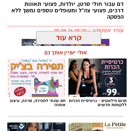
דם עבור חולי סרטן, יולדות, פצועי תאונות
דרכים, פצועי צה”ל ומטופלים נוספים נמשך ללא
הפסקה
עופר אשטוקר / 09:20 05.08.26
קרא עוד
אולי יעניין אותך גם
תגים:
מד״א
,
תרומת דם
,
בנק הדם
מרום פילאטיס - כרטיסיית הכרות
חוג שנתי לתפירה, סריגה, עיצוב
ללקוחות חדשים
אופנה