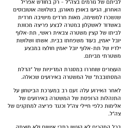
לביתם של גורמים בצה"ל - רק בחודש אפריל
האחרון, הגיעו באופן מאורגן, בשלושה אוטובוסים
שנשכרו למשימה, מאות חרדים מישיבה חרדית
באשדוד לאשקלון במטרה לבצע פריצה מכוונת
לביתו של קצין משטרה צבאית ראשי, תת-אלוף
יובל יאמין, בעוד משפחתו בבית. אשתו ושלושת
ילדיו של תת-אלוף יובל יאמין חולצו במבצע
משטרתי מביתם.
העצורים שוחררו במסגרת המדיניות של "הדלת
המסתובבת" של המשטרה באירועים שכאלה.
לאחר האירוע עלה זעם רב במערכת הביטחון על
התנהלות הרופסת של המשטרה באירועים של
אלימות כלפי חיילי צה"ל וכנגד פריצה למתקנים של
צה"ל.
בכל המקרים לא הוגשו כתבי אישום ולא מוצתה