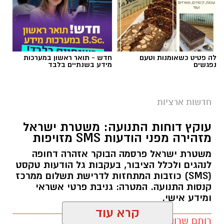
לה פטיט כשאומנות וטעם
חדש - תואר ראשון במערכות
נפגשים
מידע בשנתיים בלבד
צילום: מד"א הצלה דרום
מגן דוד אדום פרסם הבוקר קריאה דחופה לציבור
חדשות ארציות
להגיע באופן מיידי לתחנות התרמת הדם ברחבי
עוקץ דוחות התנועה: משטרת ישראל
הארץ, בעקבות מחסור חמור במנות דם. במד”א
מזהירה מפני הודעות SMS מזויפות
מזהירים כי מלאי הדם בבנק הדם הלאומי הולך
משטרת ישראל פרסמה הבוקר אזהרה דחופה
ואוזל, ומקררי בנק הדם מתרוקנים במהירות, בזמן
לנהגים ולכלל הציבור, בעקבות גל הודעות טקסט
שבתי החולים ממשיכים להזדקק למנות דם מדי יום.
(SMS) כוזבות המתחזות לדרישת תשלום ממרכז
קנסות התנועה. המטרה: גניבת פרטי אשראי
בשירותי הדם של מד”א מספקים דם ומרכיביו לכלל
ומידע אישי.
בתי החולים בישראל ולצה”ל, 24 שעות ביממה,
שבעה ימים בשבוע. כדי לשמור על מלאי תקין
רותם שרון / 15:22 29.07.26