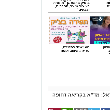
ת
בוטיק ברמת גן ״מומחה
ם
לעיצוב שיער, החלקות,
וצבעים״
שון
חוג שנתי לתפירה,
סריגה, עיצוב אופנה
אל: מד”א בקריאה דחופה