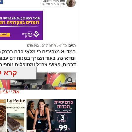
עופר אשטוקר
05.08.26 / 09:20
תגים:
מד״א
,
תרומת דם
,
בנק הדם
במד”א מזהירים כי מלאי הדם בבנק 
ומדאיגה, בעוד הצורך במנות דם עבור ח
דרכים, פצועי צה”ל ומטופלים נוספי
קרא ע
אולי יעניי