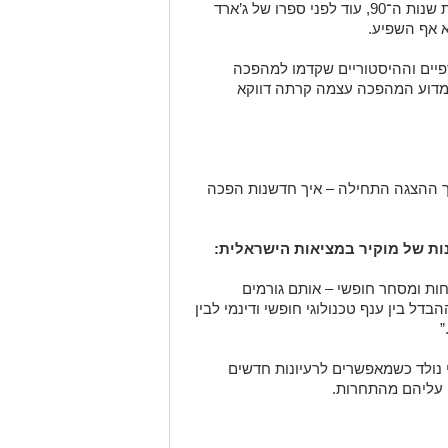
דרך בחקר הצמיחה. הוא יצא לאור בתחילת שנות ה־90, עוד לפני ספרו של ג’ארד
וא אף השפיע.
רפיים וההיסטוריים שקדמו למהפכה
 מדוע המהפכה עצמה קרתה דווקא
יך ההצגה התחילה – איך חדשנות הפכה
ונות של מוקיר במציאות הישראלית:
ות ומסחר חופשי – אותם גורמים
דל בין ענף טכנולוגי חופשי ודינמי לבין
”
י נולד כשמאפשרים לרעיונות חדשים
 עליהם מהתחרות.