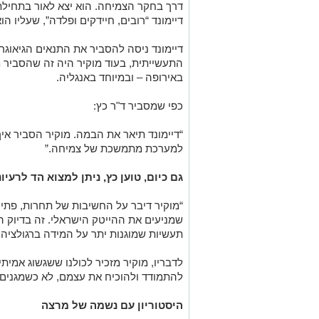
דיימונד “רובים, חיידקים ופלדה”, שעליו ה
דיימונד ניסה להסביר את התנאים הגיאוג
התעשייתית, בעוד מוקיר היה זה שהסביר
באירופה – ובמיוחד באנגליה.
כפי שמסביר ד"ר כץ:
“דיימונד תיאר את הבמה. מוקיר הסביר א
למערכת מתמשכת של צמיחה.”
גם כיום, טוען כץ, ניתן למצוא הד לרעי
“מוקיר דיבר על החשיבות של תחרות, פתיח
שמניעים את ההייטק הישראלי. זה בדיוק ההב
תעשיות שמוגנות יתר על המידה ברגולציה.
לדבריו, מוקיר מזכיר לכולנו ששגשוג אמית
להתמודד ולהוכיח את עצמם, לא כשמגנים
היסטוריון עם נשמה של מרצה