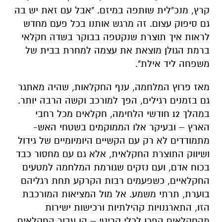
קרץ, מנכ"לית שותפה במיזם. "אבל עם זאת יש בה
גם סיפוק עצום. זה מרגש אותנו בכל פעם מחדש
לראות איך תוצרת שנקטפה בבוקר בשדה חקלאי
ברמת הגולן מוצאת את עצמה למחרת בבית של
משפחה ליד אילת".
מאז פרוץ המלחמה, ענף החקלאות, שהיה מאתגר
גם בזמנים רגילים, הפך למורכב וקשה הרבה יותר.
במהלך 12 חודשי הלחימה, חקלאים מכל רחבי
הארץ – ובעיקר אלו הממוקמים בשטחי האש-
מתמודדים לא רק עם הקשיים היומיומיים של גידול
ושיווק התוצרת החקלאית, אלא גם עם מחסור כבד
בכוח אדם, ועם נזקים שגורמת המלחמה למטעים
החקלאיים, כשפעמים רבות הקרקע תחת רגליהם
בוערת, תרתי משמע. אל מול המציאות המורכבת
הזו, התארגנויות קהילתיות ורכישות ישירות
מהחקלאים הפכו לכלי קריטי – הן עבור החקלאים,