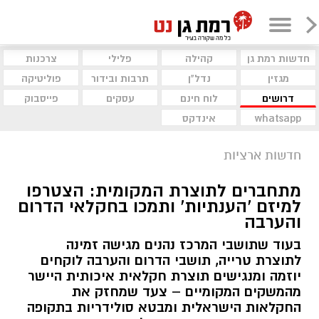
חדשות רמת גן
קהילה
פלילי
צרכנות
מגזין
נדל"ן
תרבות ובידור
פוליטיקה
דרושים
לוח חינם
עסקים
פייסבוק
whatsapp
אינדקס
חדשות ארציות
מתחברים לתוצרת המקומית: הצטרפו
למיזם 'הענתיות' ותמכו בחקלאי הדרום
והערבה
בעוד שתושבי המרכז נהנים מגישה זמינה
לתוצרת טרייה, תושבי הדרום והערבה לוקחים
יוזמה ומנגישים תוצרת חקלאית איכותית היישר
מהמשקים המקומיים – צעד שמחזק את
החקלאות הישראלית ומבטא סולידריות בתקופה