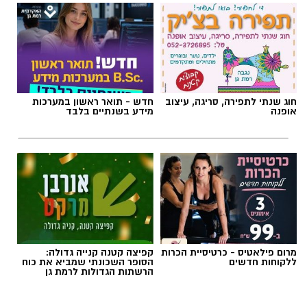
תגים:
מד״א
,
תרומת דם
,
בנק הדם
חוג שנתי לתפירה, סריגה, עיצוב
חדש - תואר ראשון במערכות
אופנה
מידע בשנתיים בלבד
מרום פילאטיס - כרטיסיית הכרות
קפיצה קטנה קנייה גדולה:
ללקוחות חדשים
הסופר השכונתי שמביא את כוח
הרשתות הגדולות לרמת גן
צילום: מד"א הצלה דרום