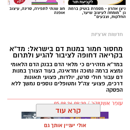
ניצן אהרון - מספרת בוטיק ברמת
חוג שנתי לתפירה, סריגה, עיצוב
גן ״מומחה לעיצוב שיער,
אופנה
החלקות, וצבעים״
חדשות ארציות
מחסור חמור במנות דם בישראל: מד”א
בקריאה דחופה לציבור להגיע ולתרום
במד”א מזהירים כי מלאי הדם בבנק הדם הלאומי
נמצא ברמה נמוכה ומדאיגה, בעוד הצורך במנות
דם עבור חולי סרטן, יולדות, פצועי תאונות
דרכים, פצועי צה”ל ומטופלים נוספים נמשך ללא
הפסקה
עופר אשטוקר / 09:20 05.08.26
קרא עוד
אולי יעניין אותך גם