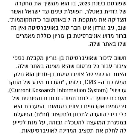
שפורסם בשנת 2023, בו הוא ממשיך את מחקרה
של ג'ודית באטלר, הפועלת שנים נגד ישראל ואשר
הצדיקה את מתקפת ה-7 באוקטובר כ"התקוממות".
שוב, ניב גורדון אינו חבר סגל באוניברסיטה ואין זה
ברור מדוע אוניברסיטת בן-גוריון כוללת מאמרים
שלו באתר שלה.
חשוב לזכור שאוניברסיטת בן-גוריון מקבלת כספי
ציבור עבור כל פרסום שהיא מציגה באתר שלה.
האתר הרשמי של אוניברסיטת בן-גוריון הוא חלק
ממערכת ה-
CRIS
, כלומר, "מערכת מידע של מחקר
עכשווי" (
Current Research Information System
),
מערכת שנועדה לתת תמונה נרחבת ומפורטת של
פרסומים אקדמיים באוניברסטאות. המערכת היא
כלי בידי הוועדה לתכנון ולתקצוב (ות"ת) הפועלת
במסגרת המועצה להשכלה גבוהה, על מנת לסייע
לה לחלק את תקציב המדינה לאוניברסיטאות.