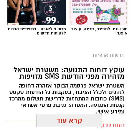
חוג שנתי לתפירה, סריגה, עיצוב
מרום פילאטיס - כרטיסיית הכרות
אופנה
ללקוחות חדשים
צילום: מד"א הצלה דרום
מגן דוד אדום פרסם הבוקר קריאה דחופה לציבור
חדשות ארציות
להגיע באופן מיידי לתחנות התרמת הדם ברחבי
עוקץ דוחות התנועה: משטרת ישראל
הארץ, בעקבות מחסור חמור במנות דם. במד”א
מזהירה מפני הודעות SMS מזויפות
מזהירים כי מלאי הדם בבנק הדם הלאומי הולך
משטרת ישראל פרסמה הבוקר אזהרה דחופה
ואוזל, ומקררי בנק הדם מתרוקנים במהירות, בזמן
לנהגים ולכלל הציבור, בעקבות גל הודעות טקסט
שבתי החולים ממשיכים להזדקק למנות דם מדי יום.
(SMS) כוזבות המתחזות לדרישת תשלום ממרכז
קנסות התנועה. המטרה: גניבת פרטי אשראי
בשירותי הדם של מד”א מספקים דם ומרכיביו לכלל
ומידע אישי.
בתי החולים בישראל ולצה”ל, 24 שעות ביממה,
שבעה ימים בשבוע. כדי לשמור על מלאי תקין
רותם שרון / 15:22 29.07.26
נדרשים מדי יום כ-1,200 תורמי דם, אולם בתקופת