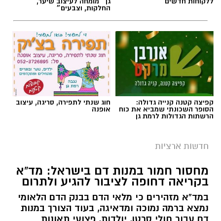
ללקוחות חדשים
גן ״מומחה לעיצוב שיער,
החלקות, וצבעים״
קפיצה קטנה קנייה גדולה:
חוג שנתי לתפירה, סריגה, עיצוב
הסופר השכונתי שמביא את כוח
אופנה
הרשתות הגדולות לרמת גן
חדשות ארציות
מחסור חמור במנות דם בישראל: מד”א
בקריאה דחופה לציבור להגיע ולתרום
במד”א מזהירים כי מלאי הדם בבנק הדם הלאומי
נמצא ברמה נמוכה ומדאיגה, בעוד הצורך במנות
דם עבור חולי סרטן, יולדות, פצועי תאונות