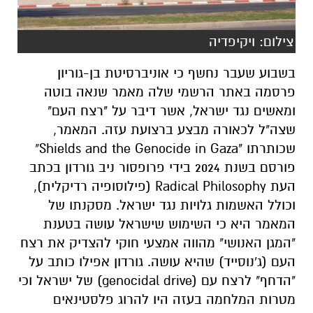
צילום: ויקיפדיה
בשבוע שעבר נחשף כי אוניברסיטת בן-גוריון
פרסמה באתר הרשמי שלה מאמר שנאה בוטה
ומאשים נגד ישראל, אשר דיבר על "רצח העם"
שצה"ל לכאורה מבצע ברצועת עזה. המאמר,
שכותרתו "
Shields and the Genocide in Gaza
"
פורסם בשנת 2024 בידי פרופסור ניב גורדון בכתב
העת
Radical Philosophy
(פילוסופיה רדיקלית),
וכולל האשמות גלויות נגד ישראל. מסקנתו של
המאמר היא כי השימוש שישראל עושה בטענת
"המגן האנושי" מהווה אמצעי חוקי להצדיק את רצח
העם (ג'נוסייד) שהיא עושה. גורדון אפילו כותב על
"הדחף" לרצח עם (
drive
genocidal
) של ישראל וכי
מטרות המלחמה בעזה היו להרוג פלסטינאים