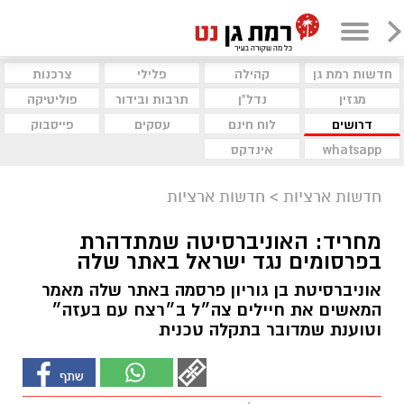
חדשות רמת גן
קהילה
פלילי
צרכנות
מגזין
נדל"ן
תרבות ובידור
פוליטיקה
דרושים
לוח חינם
עסקים
פייסבוק
whatsapp
אינדקס
חדשות ארציות
>
חדשות ארציות
מחריד: האוניברסיטה שמתדהרת
בפרסומים נגד ישראל באתר שלה
אוניברסיטת בן גוריון פרסמה באתר שלה מאמר
המאשים את חיילים צה״ל ב״רצח עם בעזה״
וטוענת שמדובר בתקלה טכנית