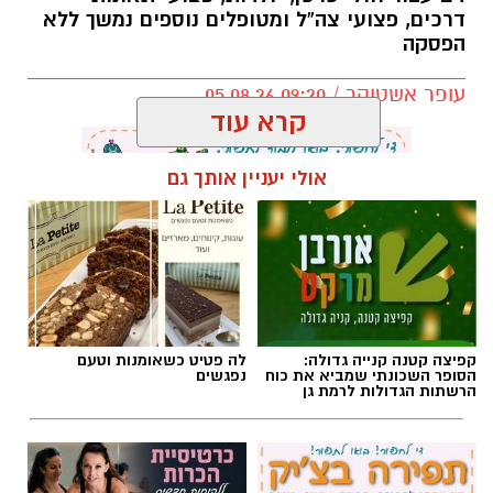
דרכים, פצועי צה”ל ומטופלים נוספים נמשך ללא
הפסקה
עופר אשטוקר / 09:20 05.08.26
קרא עוד
אולי יעניין אותך גם
תגים:
מד״א
,
תרומת דם
,
בנק הדם
קפיצה קטנה קנייה גדולה:
לה פטיט כשאומנות וטעם
הסופר השכונתי שמביא את כוח
נפגשים
הרשתות הגדולות לרמת גן