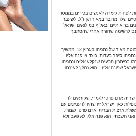
הדס קליין, בלי שום ראיות חפציות.
ו של דבר את הויזה בגלל נתניהו, שהוא
זור לו אבל נתניהו אמר לו שהוא לא
 לך שהתיזה של הפרקליטות היא פשוט
אות לפחות לעזרה לאנשים בכירים בממסד
יים שלו. מדובר במאיר דגן ז"ל, לשעבר
נים בריאותיים ובאלוף במילואים ישראל
כנס לרשימה שחורה אחרי שהסתבך
כידוע, ישראל זיו הפך למבקר חריף מאוד ובוטה מאוד של נתניהו בערוץ 12 וממשיך
ניהו סיפר בעדותו כיצד זיו פנה אליו
ו בפיתרון הבעיה שנקלע אליה ונתניהו
ראל שפונה אליו – הוא נחלץ לעזרתו.
 שהיה אדם פרטי לגמרי, שקוראים לו
לות כאן. ישראל זיו שהיו לו עניינים עם