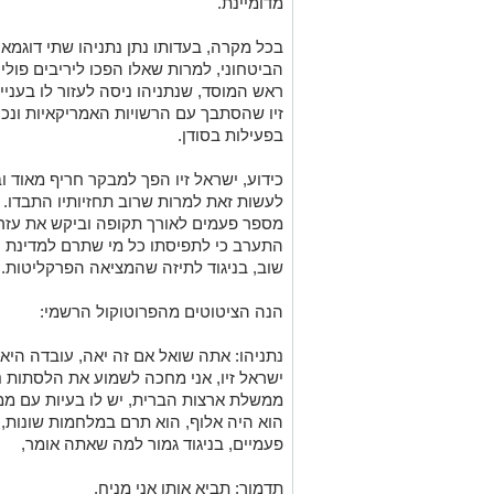
אספקה שוטף והכל התבסס על הבל פיה של 
אגב, מילצ'ן בעדותו אף הכחיש שקיבל בסופ
אמנם פנה לנתניהו וכל מי שרק יכול כדי לע
מחלק ויזות ולא יכול לעשות זאת – הוכחה
מדומיינת.
בכל מקרה, בעדותו נתן נתניהו שתי דוגמ
הביטחוני, למרות שאלו הפכו ליריבים פוליט
ראש המוסד, שנתניהו ניסה לעזור לו בעניי
זיו שהסתבך עם הרשויות האמריקאיות ונ
בפעילות בסודן.
לעשות זאת למרות שרוב תחזיותיו התבדו. נת
מספר פעמים לאורך תקופה וביקש את עזרת
התערב כי לתפיסתו כל מי שתרם למדינת יש
שוב, בניגוד לתיזה שהמציאה הפרקליטות.
הנה הציטוטים מהפרוטוקול הרשמי:
נתניהו: אתה שואל אם זה יאה, עובדה היא
ישראל זיו, אני מחכה לשמוע את הלסתות נופ