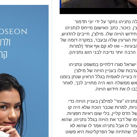
ש הממשלה נתניהו נחקר על ידי יוני תדמור
'ן. כזכור, כתב האישום מייחס לנתניהו
חידוש הויזה שלו. מילצ'ן, חייבים להדגיש,
יות הגרעין שלה ובעבר, במקרה דומה של
הבעיות – ואז לא קם אף אחד (למרות
רבה יותר נדיבה לבני הזוג נתניהו).
ישראל סגרו דלתיים במשפט ונתניהו
ות שלו בעניין הויזה של מילצ'ן
ה בעייה לאומית בגלל הראיון שנתן בזמנו
כראש ממשלה הוא היה מחוייב לכך, לאחר
ו לו את חידוש הויזה.
הו "עזר" למילצ'ן בעניין הויזה כדי
ות, למרות שכבר הוכח שלא היה קו