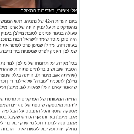
אלי ציפורי, באדיבות המצולם
ביום העדות ה-42 של נתניהו, רא
מהפרקליטות על עניין הויזה של ארנון מילצ
פעולה בניגוד עניינים לטובת מילצ'ן בעניין 
היה סוכן מוסד שעזר לישראל רבות בתוכנ
בעיות ויזה, עזר לו שמעון פרס לפתור את 
שמילצ'ן העניק לפרס שמפניות ביד נדיבה, ה
בכל מקרה, על תרומתו של מילצ'ן למדינת 
הסביר שוב ושוב בדלתיים פתוחות שההתערב
(שהייתה אגב מינורית), הייתה בגלל שנוצר
מילצ'ן לתוכנית "עובדה" של אילנה דיין ו
שהאמריקאים העלו שאלות לגב מילצ'ן ועיכב
התיזה המעוותת של הפרקליטות גורסת שנתני
ליהנות מאספקה שוטפת של סיגרים ושמפני