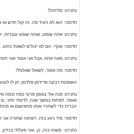
ממשלת ארצות הברית, יש לו בעיות עם ממ
הוא היה אלוף, הוא תרם במלחמות שונות, ו
פעמיים, בניגוד גמור למה שאתה אומר,
תדמור: תביא אותו אני מניח.
נתניהו: סליחה?
תדמור: הוא לא העיד פה. זה קול חדש אז אנ
נתניהו: אתה שומע, ואתה שומע עובדות. יש
תדמור: אוקיי. הם לא יכולים לשאול כרגע. ה
נתניהו: מאה אחוז. אבל אני אומר ואני חוזר
תדמור: מה אסור, לשאול שאלות?
השופטת רבקה פרידמן-פלדמן: תן לו לענות
נתניהו: פנה אלי באופן פרטי כמה וכמה פע
ואומר, לפחות במשך שנה, לדעתי יותר, ו
הברית כדי לשחרר אותו מהאישום או מהחשד