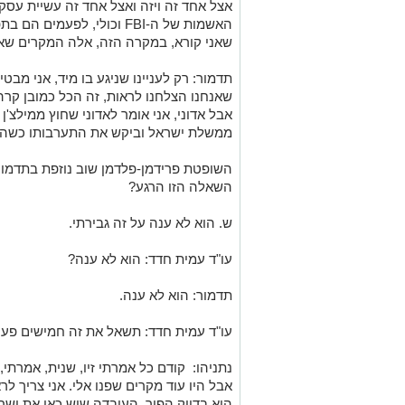
תדמור: מיד ניגע בזה. רשימה שחורה אני ח
נתניהו: משהו כזה, כן. ואני פעלתי בנידון,
אצל אחד זה ויזה ואצל אחד זה עשיית עסקי
האשמות של ה-FBI וכולי, לפע
שאני קורא, במקרה הזה, אלה המקרים שאנ
תדמור: רק לעניינו שניגע בו מיד, אני מבט
שאנחנו הצלחנו לראות, זה הכל כמובן קר
אבל אדוני, אני אומר לאדוני שחוץ ממילצ
ממשלת ישראל וביקש את התערבותו כשהוא 
השופטת פרידמן-פלדמן שוב נוזפת בתדמור
השאלה הזו הרגע?
ש. הוא לא ענה על זה גבירתי.
עו"ד עמית חדד: הוא לא ענה?
תדמור: הוא לא ענה.