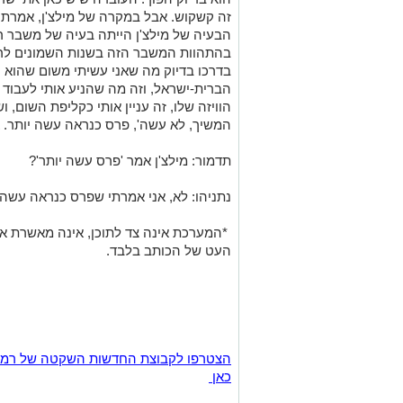
עו"ד עמית חדד: תשאל את זה חמישים פעם
נתניהו: קודם כל אמרתי זיו, שנית, אמרתי,
אבל היו עוד מקרים שפנו אלי. אני צריך לר
הוא בדיוק הפוך. העובדה שיש כאן את ישר
זה קשקוש. אבל במקרה של מילצ'ן, אמרתי
הבעיה של מילצ'ן הייתה בעיה של משבר רצי
בהתהוות המשבר הזה בשנות השמונים ל
בדרכו בדיוק מה שאני עשיתי משום שהוא ה
הברית-ישראל, וזה מה שהניע אותי לעבוד א
הוויזה שלו, זה עניין אותי כקליפת השום, וש
המשיך, לא עשה', פרס כנראה עשה יותר. א
תדמור: מילצ'ן אמר 'פרס עשה יותר'?
נתניהו: לא, אני אמרתי שפרס כנראה עשה 
*המערכת אינה צד לתוכן, אינה מאשרת א
העט של הכותב בלבד.