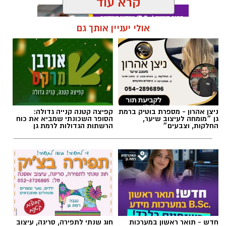
קרא עוד
אולי יעניין אותך גם
תגים:
מד״א
,
תרומת דם
,
בנק הדם
ניצן אהרון - מספרת בוטיק ברמת
קפיצה קטנה קנייה גדולה:
גן ״מומחה לעיצוב שיער,
הסופר השכונתי שמביא את כוח
החלקות, וצבעים״
הרשתות הגדולות לרמת גן
חדש - תואר ראשון במערכות
חוג שנתי לתפירה, סריגה, עיצוב