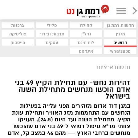
חדשות רמת גן
קהילה
פלילי
צרכנות
מגזין
נדל"ן
תרבות ובידור
פוליטיקה
דרושים
לוח חינם
עסקים
פייסבוק
whatsapp
אינדקס
חדשות ארציות
זהירות נחש- עם תחילת הקיץ 49 בני
אדם הוכשו מנחשים מתחילת השנה
בישראל
במגן דוד אדום מזהירים מפני עלייה בפעילות
הנחשים עם התחממות מזג האוויר ותחילת עונת
הקיץ. מתחילת השנה ועד היום (24.5), העניקו
צוותי מד"א טיפול רפואי ל־49 בני אדם שהוכשו
מנחשים ברחבי הארץ — מהם 46 במצב קל, אדם