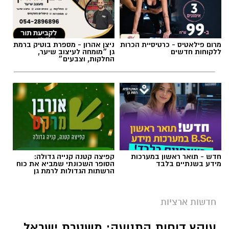
מרום פילאטיס - כרטיסיית הכרות
ניצן אהרון - מספרת בוטיק ברמת
ללקוחות חדשים
גן ״מומחה לעיצוב שיער,
החלקות, וצבעים״
חדש - תואר ראשון במערכות
קפיצה קטנה קנייה גדולה:
מידע בשנתיים בלבד
הסופר השכונתי שמביא את כוח
הרשתות הגדולות לרמת גן
צילום: מד"א הצלה דרום
מגן דוד אדום פרסם הבוקר קריאה דחופה לציבור
חדשות ארציות
להגיע באופן מיידי לתחנות התרמת הדם ברחבי
עוקץ דוחות התנועה: משטרת ישראל
הארץ, בעקבות מחסור חמור במנות דם. במד”א