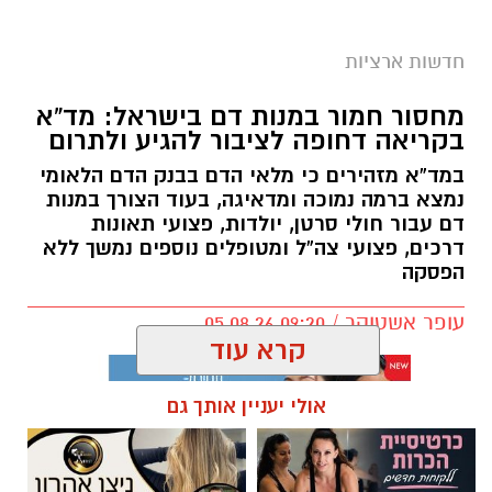
חדשות ארציות
מחסור חמור במנות דם בישראל: מד”א
בקריאה דחופה לציבור להגיע ולתרום
במד”א מזהירים כי מלאי הדם בבנק הדם הלאומי
נמצא ברמה נמוכה ומדאיגה, בעוד הצורך במנות
דם עבור חולי סרטן, יולדות, פצועי תאונות
דרכים, פצועי צה”ל ומטופלים נוספים נמשך ללא
הפסקה
עופר אשטוקר / 09:20 05.08.26
קרא עוד
אולי יעניין אותך גם
תגים:
מד״א
,
תרומת דם
,
בנק הדם