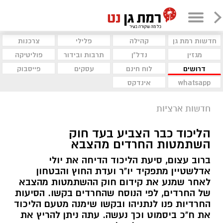
חדשות רמת גן
קהילה
פלילי
צרכנות
מגזין
נדל"ן
תרבות ובידור
פוליטיקה
דרושים
לוח חינם
עסקים
פייסבוק
whatsapp
אינדקס
חדשות ארציות
הליכוד כבר הצביע בעד חוק
השתמטות החרדים מהצבא
ברוב עצום, סיעת הליכוד הדיחה את יולי
אדלשטיין מתפקיד יו"ר ועדת החוץ והבטחון
לאחר שמנע את קידום חוק ההשתמטות מהצבא
של החרדים, לפי הנוסח שהחרדים בקשו. הסיעות
החרדיות פנו לנתניהו ובקשו שימנה מטעם הליכוד
את ח"כ ביסמוט וכך נעשה. עתה ניתן להריץ את