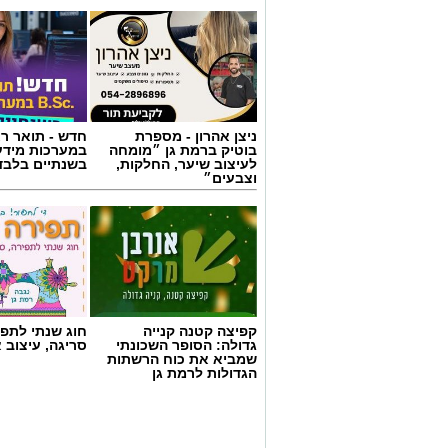
ניצן אהרון - מספרת
חדש - תואר רא
בוטיק ברמת גן ״מומחה
במערכות מידע
לעיצוב שיער, החלקות,
בשנתיים בלבד
וצבעים״
צילום: מד"א הצלה דרום
קפיצה קטנה קנייה
חוג שנתי לתפי
גדולה: הסופר השכונתי
סריגה, עיצוב 
מגן דוד אדום פרסם הבוקר קריאה דחופה לצ
שמביא את כוח הרשתות
התרמת הדם ברחבי הארץ, בעקבות מחסור 
הגדולות לרמת גן
מלאי הדם בבנק הדם הלאומי הולך ואוזל, 
בזמן שבתי החולים ממשיכים להזדקק למנות
בשירותי הדם של מד”א מספקים דם ומרכיבי