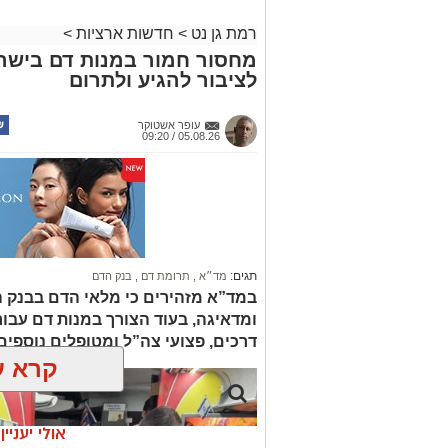
רמת גן נט
>
חדשות ארציות
>
מחסור חמור במנות דם בישר
לציבור להגיע ולתרום
עופר אשטוקר
05.08.26 / 09:20
תגים:
מד״א
,
תרומת דם
,
בנק הדם
במד”א מזהירים כי מלאי הדם בבנק 
ומדאיגה, בעוד הצורך במנות דם עבור ח
דרכים, פצועי צה”ל ומטופלים נוספי
קרא ע
אולי יעניי