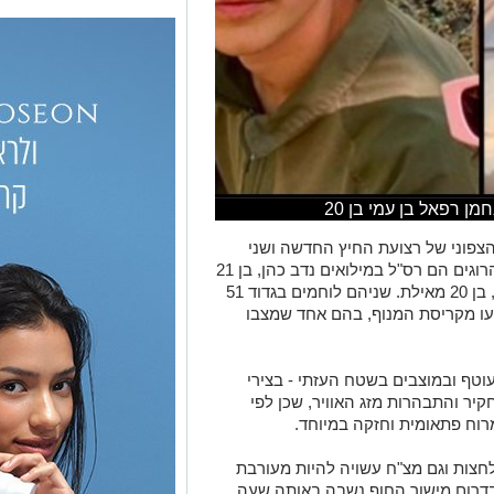
צפוני של רצועת החיץ החדשה ושני
לוחמים שהיו בתוך מבנה במוצב נהרגו. ההרוגים הם רס"ל במילואים נדב כהן, בן 21
ממושב בית חנן, וסמ"ר נחמן רפאל בן עמי, בן 20 מאילת. שניהם לוחמים בגדוד 51
צעו מקריסת המנוף, בהם אחד שמצבו
וטף ובמוצבים בשטח העזתי - בצירי
יר והתבהרות מזג האוויר, שכן לפי
וח פתאומית וחזקה במיוחד.
צות וגם מצ"ח עשויה להיות מעורבת
 בדרום מישור החוף נשבה באותה שעה