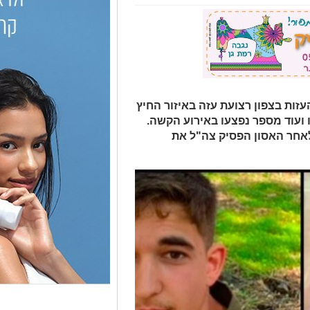
זות בצפון רצועת עזה באיזור החיץ
5 של גולני נהרגו ועוד מספר נפצעו באירוע הקשה.
של 60 קמ"ש, רק לאחר האסון הפסיק צה"ל את