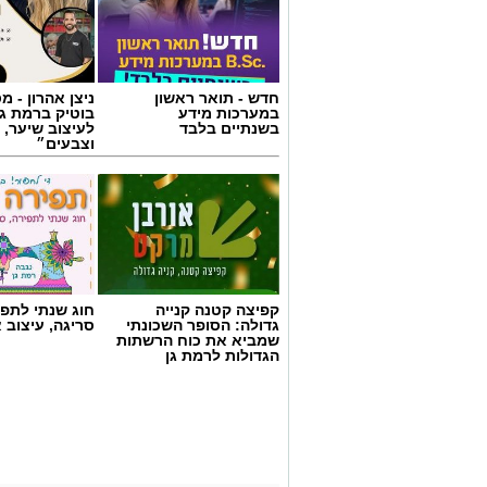
חדש - תואר ראשון
ניצן אהרון - 
במערכות מידע
בוטיק ברמת ג
בשנתיים בלבד
לעיצוב שיער, 
וצבעים״
צילום: מד"א הצלה דרום
קפיצה קטנה קנייה
חוג שנתי לתפי
גדולה: הסופר השכונתי
סריגה, עיצוב 
מגן דוד אדום פרסם הבוקר קריאה דחופה לצ
שמביא את כוח הרשתות
התרמת הדם ברחבי הארץ, בעקבות מחסור 
הגדולות לרמת גן
מלאי הדם בבנק הדם הלאומי הולך ואוזל, 
בזמן שבתי החולים ממשיכים להזדקק למנות
בשירותי הדם של מד”א מספקים דם ומרכיבי
24 שעות ביממה, שבעה ימים בשבוע. כדי 
כ-1,200 תורמי דם, אולם בתקופת הק