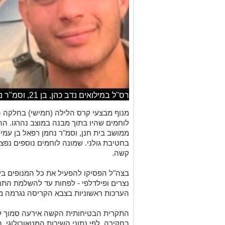
רס"ל במילואים נדב כהן, בן 21, וסמ"ר נחמן רפאל בן עמי בן 20
מנוף מבצעי קרס הלילה (חמישי) בחלקה ה
בחטיבת גולני. שמונה לוחמים נוספים נפ
קשה.
בצה"ל הפסיקו להפעיל את כל המנופים בע
נצרים ופילדלפי - לפחות עד להשלמת התחק
הערכות ראשוניות בצבא הקריסה נגרמה מר
התקרית הבטיחותית הקשה אירעה סמוך לח
בחקירה. לפי נתוני השירות המטאורולוגי,