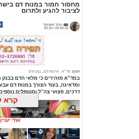
מחסור חמור במנות דם בישר
לציבור להגיע ולתרום
עופר אשטוקר
05.08.26 / 09:20
תגים:
מד״א
,
תרומת דם
,
בנק הדם
במד”א מזהירים כי מלאי הדם בבנק 
ומדאיגה, בעוד הצורך במנות דם עבור ח
דרכים, פצועי צה”ל ומטופלים נוספי
קרא ע
אולי יעניי