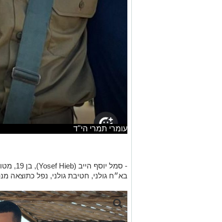
עומרי תמרי הי"ד
- סמל יוס
בא״ח גולני, חטיבת גולני, נפל כתוצאה מ