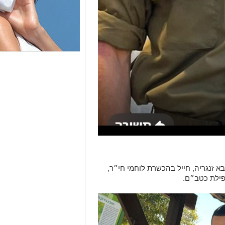
ף הייב (Yosef Hieb), בן 19, מטובא זנגריה, חייל בהכשרת לוחמי חי״ר,
נפילת כטב״ם.