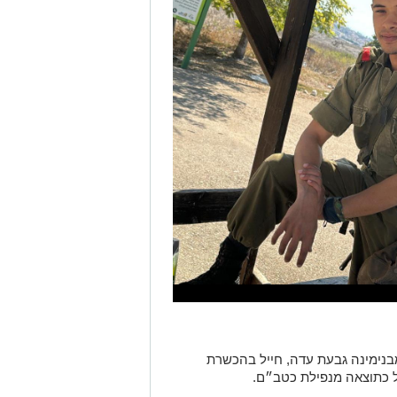
 יואב אגמון (Yoav Agmon), בן 19, מבנימינה גבעת עדה, חייל בהכשרת
פל כתוצאה מנפילת כטב״ם.