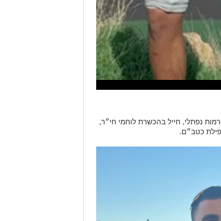
 אלון אמיתי (Alon Amitay), בן 19, מרמות נפתלי, חייל בהכשרת לוחמי חי״ר,
נפילת כטב״ם.