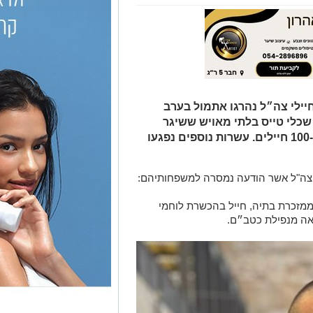
יילי צה״ל נהרגו אתמול בערב
שכלי טייס בלתי מאויש ששיגר
חיזבאללה, פגע בחדר האוכל בו היו כ-100 חיילים. עשרות נוספים נפגעו
צה"ל אשר הודעה נמסרה למשפחותיהם:
מל עומרי תמרי (Omri Tamari), בן 19, ממזכרת בתיה, חייל בהכשרת לוחמי
צאה מנפילת כטב״ם.