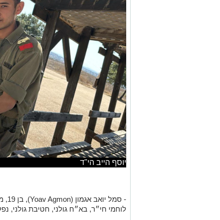
יוסף הייב הי"ד
- סמל
לוחמי חי״ר, בא״ח גולני, חטיבת גולני, נ