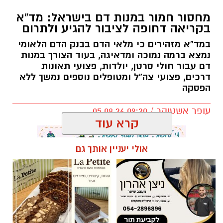
מחסור חמור במנות דם בישראל: מד”א
בקריאה דחופה לציבור להגיע ולתרום
במד”א מזהירים כי מלאי הדם בבנק הדם הלאומי
נמצא ברמה נמוכה ומדאיגה, בעוד הצורך במנות
דם עבור חולי סרטן, יולדות, פצועי תאונות
דרכים, פצועי צה”ל ומטופלים נוספים נמשך ללא
הפסקה
עופר אשטוקר / 09:20 05.08.26
קרא עוד
אולי יעניין אותך גם
תגים:
מד״א
,
תרומת דם
,
בנק הדם