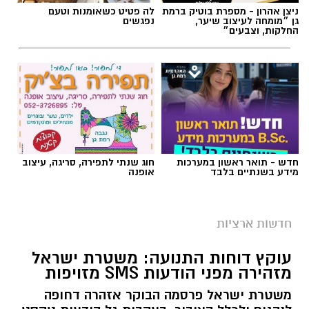
ניצן אהרון - מספרת בוטיק ברמת
לה פטיט כשאומנות וטעם
גן ״מומחה לעיצוב שיער,
נפגשים
החלקות, וצבעים״
חדש - תואר ראשון במערכות
חוג שנתי לתפירה, סריגה, עיצוב
מידע בשנתיים בלבד
אופנה
צילום: מד"א הצלה דרום
מגן דוד אדום פרסם הבוקר קריאה דחופה לציבור
חדשות ארציות
להגיע באופן מיידי לתחנות התרמת הדם ברחבי
עוקץ דוחות התנועה: משטרת ישראל
הארץ, בעקבות מחסור חמור במנות דם. במד”א
מזהירה מפני הודעות SMS מזויפות
מזהירים כי מלאי הדם בבנק הדם הלאומי הולך
משטרת ישראל פרסמה הבוקר אזהרה דחופה
ואוזל, ומקררי בנק הדם מתרוקנים במהירות, בזמן