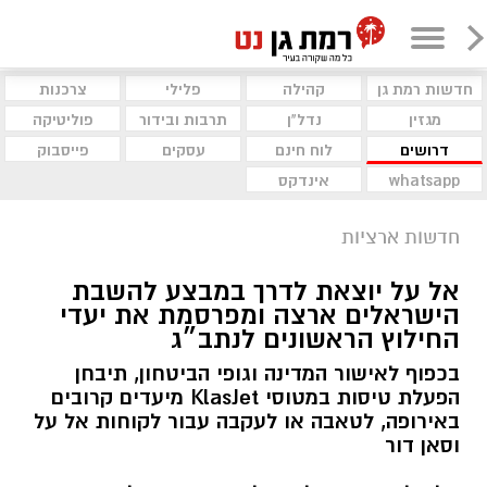
חדשות רמת גן
קהילה
פלילי
צרכנות
מגזין
נדל"ן
תרבות ובידור
פוליטיקה
דרושים
לוח חינם
עסקים
פייסבוק
whatsapp
אינדקס
חדשות ארציות
אל על יוצאת לדרך במבצע להשבת
הישראלים ארצה ומפרסמת את יעדי
החילוץ הראשונים לנתב״ג
בכפוף לאישור המדינה וגופי הביטחון, תיבחן
הפעלת טיסות במטוסי KlasJet מיעדים קרובים
באירופה, לטאבה או לעקבה עבור לקוחות אל על
וסאן דור