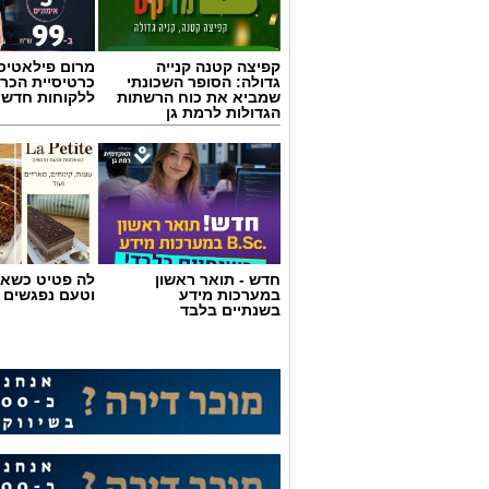
קפיצה קטנה קנייה
מרום פילאטיס 
גדולה: הסופר השכונתי
כרטיסיית הכרו
שמביא את כוח הרשתות
ללקוחות חדשי
הגדולות לרמת גן
חדש - תואר ראשון
לה פטיט כשאו
במערכות מידע
וטעם נפגשים
בשנתיים בלבד
שירים שהפכו את הפוליטיקה הישראלית 
לא רק בקלפי: 6 שירים שהפכו את הפוליטיקה הישראלית לפזמון
ממערכת הבחירות ועד יוקר המחיה
החלום לברוח ללונדון – הרבה לפ
כבר ידעו להגיד את מה שהציבור 