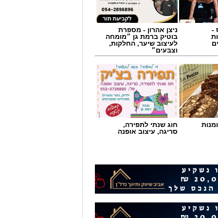
-
ניצן אהרון - מספרת
ת
בוטיק ברמת גן ״מומחה
ם
לעיצוב שיער, החלקות,
וצבעים״
מנות
חוג שנתי לתפירה,
סריגה, עיצוב אופנה
לפזמון
, מהסטיקרים על המכוניות ועד
ני הרשתות החברתיות, הזמרים
חושב.