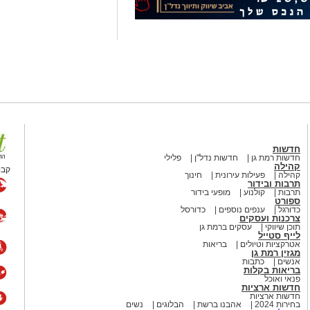
מחאה המזרחי הראשון
קע כמעט בכל מערכת בחירות
עמד רציני. אלי לוזון שר על
על התחושה שמשהו כאן פשוט לא
לות, אבל השאלה שבכותרת?
 קלאסיקה משעשעת עם מסר
חדשות
חדשות רמת גן
חדשות נדל"ן
פלילי
קהילה
קבו
קהילה
פעילות עירונית
חינוך
תרבות ובידור
 שני נושאים שכדאי להרחיק זה
תרבות
קולנוע
מופעי בידור
ספורט
שיר אהבה פוליטי", בביצוע חנן
כדורגל
ענפים נוספים
כדורסל
צרכנות ועסקים
 דרך עולם השלטון והמשרדים
תוכן שיווקי
עסקים ברמת גן
עת ובעיקר מזכירה לנו שלפעמים
לייף סטייל
אטרקציות וטיולים
בריאות
יציה – עם לא מעט משברים בדרך.
מגזין רמת גן
אנשים
כתבות
בריאות בקלות
פנאי ואוכל
חדשות ארציות
יהלום שבכתר
חדשות ארציות
בחירות 2024
אהבנו ברשת
הבלוגים
נשים