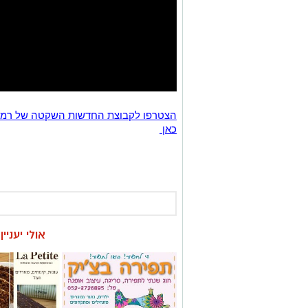
כאן
אולי יעניי