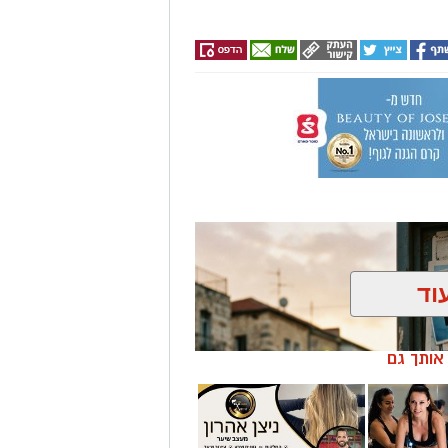
וד
ן אותך גם