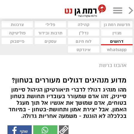
חדשות רמת גן
קהילה
פלילי
צרכנות
מגזין
נדל"ן
תרבות ובידור
פוליטיקה
דרושים
לוח חינם
עסקים
פייסבוק
whatsapp
אינדקס
אהבנו ברשת
מדוע מנהיגים דגולים מעוררים בטחון?
מהו מנהיג דגול? לדברי תיאורטיקן הניהול סיימון
סייניק, זהו אדם שמעורר בעובדיו תחושת בטחון
בטוחים, אדם שמושך את אנשיו אל תוך מעגל
האמון. אבל יצירת אמון ותחושת-בטחון - במיוחד
בכלכלה לא הוגנת - משמעה אחריות גדולה.