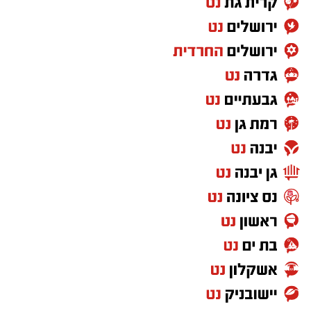
המשבר. גם היום, כשמדברים על יוקר המחיה ועל
הפערים בחברה, השיר מצליח להישמע רלוונטי
באופן קצת יותר מדי משכנע.
"שירת הסטיקר" – הדג נחש כבר לא כותבים
שירים כאלו
לפני שהפוליטיקה הפכה למלחמת תגובות
בפייסבוק, היו הסטיקרים על המכוניות. "שירת
הסטיקר" לקחה את שלל הסיסמאות מהרחוב
הישראלי והפכה אותן לשיר אחד בלתי נשכח. מכל
כיוון מגיע מסר אחר, וכל אחד בטוח שהוא צודק.
במילים אחרות: פחות או יותר יום רגיל בפוליטיקה
הישראלית.