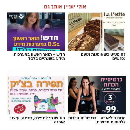
תגים:
טקסט פוליטי
,
שירים פוליטיים
,
אמירה
אולי יעניין אותך גם
חברתית
לה פטיט כשאומנות וטעם
חדש - תואר ראשון במערכות
נפגשים
מידע בשנתיים בלבד
מרום פילאטיס - כרטיסיית הכרות
חוג שנתי לתפירה, סריגה, עיצוב
ללקוחות חדשים
אופנה