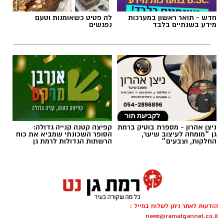
חדש - תואר ראשון במערכות
לה פטיט כשאומנות וטעם
מידע בשנתיים בלבד
נפגשים
אם היה שיר שהיה יכול להתנגן ברקע כמעט בכל
מערכת בחירות בישראל, "איזו מדינה" כנראה היה
מועמד רציני. אלי לוזון שר על המציאות היומיומית,
ניצן אהרון - מספרת בוטיק ברמת
קפיצה קטנה קנייה גדולה:
גן ״מומחה לעיצוב שיער,
הסופר השכונתי שמביא את כוח
על הקשיים ועל התחושה שמשהו כאן פשוט לא
החלקות, וצבעים״
הרשתות הגדולות לרמת גן
מסתדר. עברו שנים, התחלפו ממשלות, אבל
הצטרפו לקבוצת החדשות השקטה של רמת גן נט ב-
השאלה שבכותרת? איכשהו היא עדיין נשמעת
WhatsApp כל החדשות לחצו כאן
מוכרת.
הודעות לאתר ניתן לשלוח במייל :
"שיר אהבה פוליטי" – חנן יובל קלאסיקה
news@ramatgannet.co.il