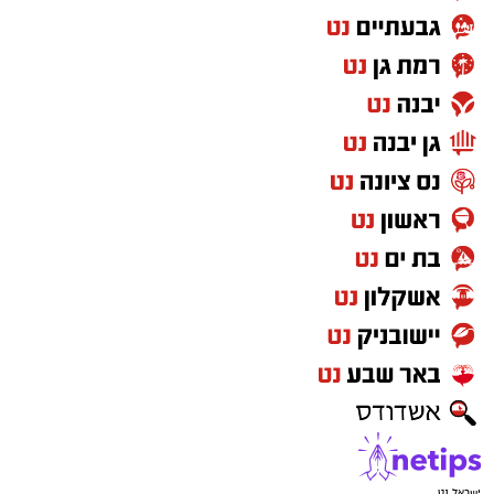
על הקשיים ועל התחושה שמשהו כאן פשוט לא
מסתדר. עברו שנים, התחלפו ממשלות, אבל
השאלה שבכותרת? איכשהו היא עדיין נשמעת
מוכרת.
"שיר אהבה פוליטי" – חנן יובל קלאסיקה
משעשעת עם מסר רלוונטי
זוגיות ופוליטיקה אולי נשמעות כמו שני נושאים
שכדאי להרחיק זה מזה, אבל יהונתן גפן חשב
אחרת. ב"שיר אהבה פוליטי", בביצוע חנן יובל,
מערכת היחסים מקבלת טיפול דרך עולם השלטון
והמשרדים הממשלתיים. התוצאה שנונה, משעשעת
ובעיקר מזכירה לנו שלפעמים גם זוגיות יכולה
להרגיש כמו קואליציה – עם לא מעט משברים
בדרך.
ישראל נט