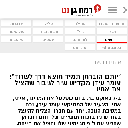
חדשות רמת גן
קהילה
פלילי
צרכנות
מגזין
נדל"ן
תרבות ובידור
פוליטיקה
דרושים
לוח חינם
עסקים
פייסבוק
whatsapp
אינדקס
אהבנו ברשת
"יותם הוברמן תמיד מוצא דרך לשרוד":
עומר עידן מקדיש שיר לגיבור שהציל
את אחיו
ב-7 באוקטובר, ביום שטלטל את המדינה, איתי,
אחיו הצעיר של המוזיקאי עומר עידן, נכח
במסיבת הנובה. יחד עם חברו, הצליח להינצל
בעור שיניו בזכות תושייתו של יותם הוברמן,
שהגיע עם ג'יפ הג'ימיני שלו והציל את חייהם,