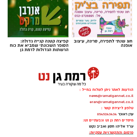
חוג שנתי לתפירה, סריגה, עיצוב
קפיצה קטנה קנייה גדולה:
אופנה
הסופר השכונתי שמביא את כוח
הרשתות הגדולות לרמת גן
שירים שהפכו את הפוליטיקה הישראלית לפזמון
לא רק בקלפי: 6 שירים שהפכו את הפוליטיקה
הודעות לאתר ניתן לשלוח במייל :
הישראלית לפזמון
news@ramatgannet.co.il
ממערכת הבחירות ועד יוקר המחיה, מהסטיקרים
eran@ramatgannet.co.il
על המכוניות ועד החלום לברוח ללונדון – הרבה
טלפון ליצירת קשר :
ערן ראוכר
0545243434
לפני הרשתות החברתיות, הזמרים כבר ידעו
מיסדים רמת גן נט וגבעתיים נט:
להגיד את מה שהציבור חושב.
עו"ד אליהו חסון ואביב נקש
פרסום והתקשרויות עסקיות: