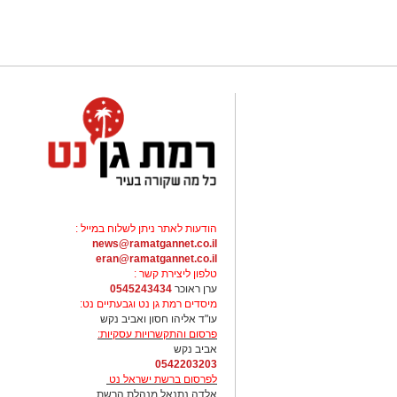
הודעות לאתר ניתן לשלוח במייל :
news@ramatgannet.co.il
eran@ramatgannet.co.il
טלפון ליצירת קשר :
ערן ראוכר
0545243434
מיסדים רמת גן נט וגבעתיים נט:
עו"ד אליהו חסון ואביב נקש
פרסום והתקשרויות עסקיות:
אביב נקש
0542203203
לפרסום ברשת ישראל נט
אלדה נתנאל מנהלת הרשת