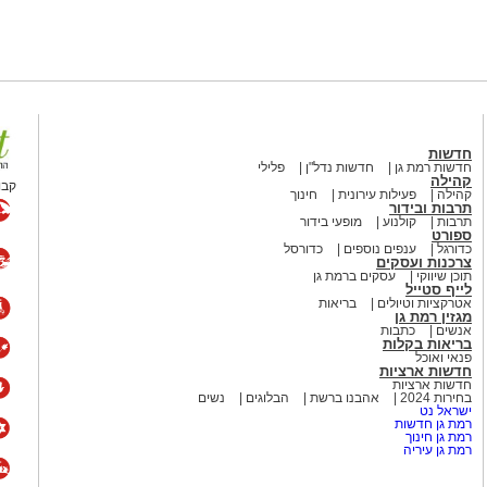
חדשות
חדשות רמת גן
חדשות נדל"ן
פלילי
קהילה
קבו
קהילה
פעילות עירונית
חינוך
תרבות ובידור
תרבות
קולנוע
מופעי בידור
ספורט
כדורגל
ענפים נוספים
כדורסל
צרכנות ועסקים
תוכן שיווקי
עסקים ברמת גן
לייף סטייל
אטרקציות וטיולים
בריאות
מגזין רמת גן
אנשים
כתבות
בריאות בקלות
פנאי ואוכל
חדשות ארציות
חדשות ארציות
בחירות 2024
אהבנו ברשת
הבלוגים
נשים
ישראל נט
רמת גן חדשות
רמת גן חינוך
רמת גן עיריה