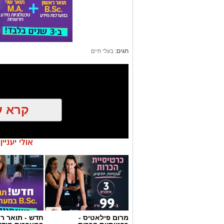
תגים:
בעלי חיים
קרא ע
אולי יעניי
כאן
מרום פילאטיס -
חדש - תואר רא