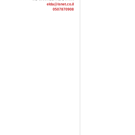
elda@isnet.co.il
0507870908