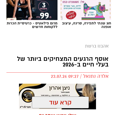
חוג שנתי לתפירה, סריגה, עיצוב
מרום פילאטיס - כרטיסיית הכרות
אופנה
ללקוחות חדשים
אהבנו ברשת
שירים שהפכו את הפוליטיקה הישראלית לפזמון
אוסף הרגעים המצחיקים ביותר של
לא רק בקלפי: 6 שירים שהפכו את הפוליטיקה
בעלי חיים ב-2026
הישראלית לפזמון
ממערכת הבחירות ועד יוקר המחיה, מהסטיקרים
אלדה נתנאל / 09:27 23.07.26
על המכוניות ועד החלום לברוח ללונדון – הרבה
לפני הרשתות החברתיות, הזמרים כבר ידעו
להגיד את מה שהציבור חושב.
קרא עוד
"איזו מדינה" – אלי לוזון שיר המחאה המזרחי