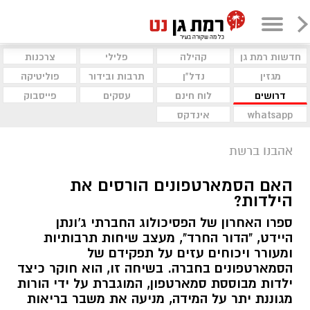
חדשות רמת גן
קהילה
פלילי
צרכנות
מגזין
נדל"ן
תרבות ובידור
פוליטיקה
דרושים
לוח חינם
עסקים
פייסבוק
whatsapp
אינדקס
אהבנו ברשת
האם הסמארטפונים הורסים את
הילדות?
ספרו האחרון של הפסיכולוג החברתי ג'ונתן
היידט, "הדור החרד", מעצב שיחות תרבותיות
ומעורר ויכוחים עזים על תפקידם של
הסמארטפונים בחברה. בשיחה זו, הוא חוקר כיצד
ילדות מבוססת סמארטפון, המוגברת על ידי הורות
מגוננת יתר על המידה, מניעה את משבר בריאות