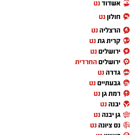
יש שירים שמדברים על תקופה מסוימת, ויש שירים
שגורמים לנו לשאול אם באמת משהו השתנה.
"מחכים למשיח" של שלום חנוך הפך לסמל של
ביקורת על המצב הכלכלי והחברתי ועל תחושת
המשבר. גם היום, כשמדברים על יוקר המחיה ועל
הפערים בחברה, השיר מצליח להישמע רלוונטי
באופן קצת יותר מדי משכנע.
"שירת הסטיקר" – הדג נחש כבר לא כותבים
שירים כאלו
לפני שהפוליטיקה הפכה למלחמת תגובות
בפייסבוק, היו הסטיקרים על המכוניות. "שירת
הסטיקר" לקחה את שלל הסיסמאות מהרחוב
הישראלי והפכה אותן לשיר אחד בלתי נשכח. מכל