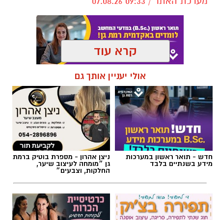
מערכת האתר / 09:33 07.08.26
קרא עוד
תגים:
טקסט פוליטי
,
שירים פוליטיים
,
אמירה
אולי יעניין אותך גם
חברתית
חדש - תואר ראשון במערכות
ניצן אהרון - מספרת בוטיק ברמת
מידע בשנתיים בלבד
גן ״מומחה לעיצוב שיער,
החלקות, וצבעים״