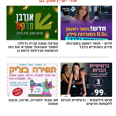
תגים:
בעלי חיים
אולי יעניין אותך גם
הראשון
חדש - תואר ראשון במערכות
קפיצה קטנה קנייה גדולה:
מידע בשנתיים בלבד
הסופר השכונתי שמביא את כוח
הרשתות הגדולות לרמת גן
אם היה שיר שהיה יכול להתנגן ברקע כמעט בכל
מערכת בחירות בישראל, "איזו מדינה" כנראה היה
מועמד רציני. אלי לוזון שר על המציאות היומיומית,
מרום פילאטיס - כרטיסיית הכרות
חוג שנתי לתפירה, סריגה, עיצוב
ללקוחות חדשים
אופנה
על הקשיים ועל התחושה שמשהו כאן פשוט לא
מסתדר. עברו שנים, התחלפו ממשלות, אבל
הצטרפו לקבוצת החדשות השקטה של רמת גן נט ב-