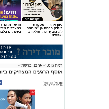
ניצן אהרון - מספרת
חדש - תואר רא
בוטיק ברמת גן ״מומחה
במערכות מידע
לעיצוב שיער, החלקות,
בשנתיים בלבד
וצבעים״
רמת גן נט
>
אהבנו ברשת
>
אוסף הרגעים המצחיקים ביותר ש
אלדה נתנאל
23.07.26 / 09:27