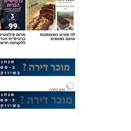
לה פטיט כשאומנות
מרום פילאטיס 
וטעם נפגשים
כרטיסיית הכרו
ללקוחות חדשי
רמת גן נט
>
אהבנו ברשת
>
נוריה בן ארצי, ובנו של הרב 
מרגש במיוחד את סוגיית גיו
אלדה נתנאל
26.06.26 / 18:07
תגים:
נוריה בן ארצי