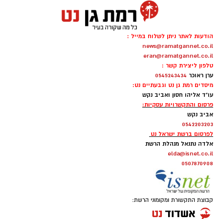
מוכרת.
הודעות לאתר ניתן לשלוח במייל :
"שיר אהבה פוליטי" – חנן יובל קלאסיקה
news@ramatgannet.co.il
eran@ramatgannet.co.il
משעשעת עם מסר רלוונטי
טלפון ליצירת קשר :
ערן ראוכר
0545243434
זוגיות ופוליטיקה אולי נשמעות כמו שני נושאים
מיסדים רמת גן נט וגבעתיים נט:
שכדאי להרחיק זה מזה, אבל יהונתן גפן חשב
עו"ד אליהו חסון ואביב נקש
פרסום והתקשרויות עסקיות:
אחרת. ב"שיר אהבה פוליטי", בביצוע חנן יובל,
אביב נקש
מערכת היחסים מקבלת טיפול דרך עולם השלטון
0542203203
והמשרדים הממשלתיים. התוצאה שנונה, משעשעת
לפרסום ברשת ישראל נט
אלדה נתנאל מנהלת הרשת
ובעיקר מזכירה לנו שלפעמים גם זוגיות יכולה
elda@isnet.co.il
להרגיש כמו קואליציה – עם לא מעט משברים
0507870908
בדרך.
קבוצת התקשורת ומקומוני הרשת:
"מחכים למשיח" – שלום חנוך היהלום שבכתר