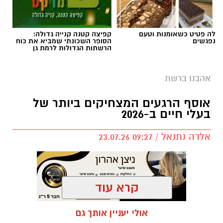
לה פטיט כשאומנות וטעם
קפיצה קטנה קנייה גדולה:
נפגשים
הסופר השכונתי שמביא את כוח
הרשתות הגדולות לרמת גן
אהבנו ברשת
שירים שהפכו את הפוליטיקה הישראלית לפזמון
אוסף הרגעים המצחיקים ביותר של
לא רק בקלפי: 6 שירים שהפכו את הפוליטיקה
בעלי חיים ב-2026
הישראלית לפזמון
ממערכת הבחירות ועד יוקר המחיה, מהסטיקרים
אלדה נתנאל / 09:27 23.07.26
על המכוניות ועד החלום לברוח ללונדון – הרבה
לפני הרשתות החברתיות, הזמרים כבר ידעו
להגיד את מה שהציבור חושב.
קרא עוד
"איזו מדינה" – אלי לוזון שיר המחאה המזרחי
תגים:
בעלי חיים
אולי יעניין אותך גם
הראשון