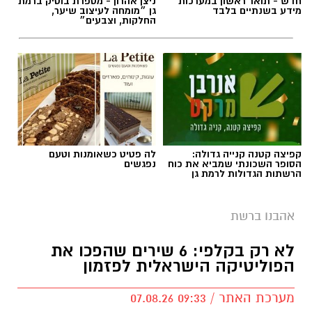
חדש - תואר ראשון במערכות
ניצן אהרון - מספרת בוטיק ברמת
מידע בשנתיים בלבד
גן ״מומחה לעיצוב שיער,
החלקות, וצבעים״
קפיצה קטנה קנייה גדולה:
לה פטיט כשאומנות וטעם
הסופר השכונתי שמביא את כוח
נפגשים
הרשתות הגדולות לרמת גן
אהבנו ברשת
לא רק בקלפי: 6 שירים שהפכו את
הפוליטיקה הישראלית לפזמון
מערכת האתר / 09:33 07.08.26