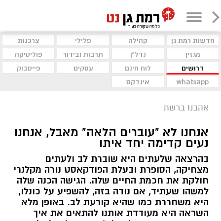
חדשות רמת גן
קהילה
פלילי
צרכנות
מגזין
נדל"ן
תרבות ובידור
פוליטיקה
דרושים
לוח חינם
עסקים
פייסבוק
whatsapp
אינדקס
אהבנו ברשת
אנחנו לא "עוברים הלאה" מאבל, אנחנו
נעים קדימה יחד איתו
בהרצאה שלעתים היא שוברת לב ולעתים
מצחיקה, הסופרת ובעלת הפודקאסט נורה מקלנרי
חולקת את חכמת החיים שלה. הגישה הכנה שלה
למשהו שעתיד, אם נודה בזה, להשפיע על כונלו,
היא משחררת כמו שהיא קורעת לב. באופן מלא
השראה היא מעודדת אותנו להתאים את איך