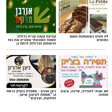
לה פטיט כשאומנות וטעם
קפיצה קטנה קנייה גדולה:
נפגשים
הסופר השכונתי שמביא את כוח
הרשתות הגדולות לרמת גן
אם היה שיר שהיה יכול להתנגן ברקע כמעט בכל
מערכת בחירות בישראל, "איזו מדינה" כנראה היה
מועמד רציני. אלי לוזון שר על המציאות היומיומית,
חוג שנתי לתפירה, סריגה, עיצוב
ניצן אהרון - מספרת בוטיק ברמת
אופנה
גן ״מומחה לעיצוב שיער,
על הקשיים ועל התחושה שמשהו כאן פשוט לא
החלקות, וצבעים״
מסתדר. עברו שנים, התחלפו ממשלות, אבל
הצטרפו לקבוצת החדשות השקטה של רמת גן נט ב-
השאלה שבכותרת? איכשהו היא עדיין נשמעת
WhatsApp כל החדשות לחצו כאן