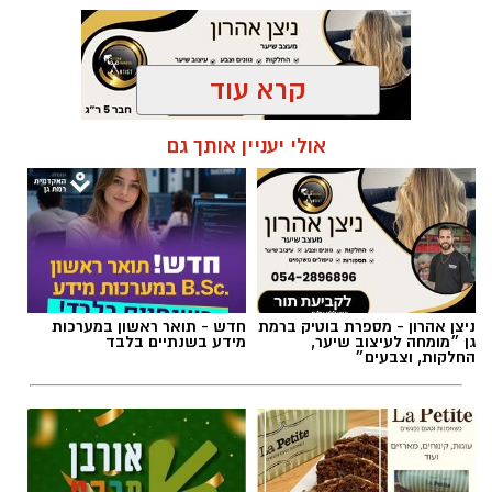
קרא עוד
תגים:
טקסט פוליטי
,
שירים פוליטיים
,
אמירה
אולי יעניין אותך גם
חברתית
ניצן אהרון - מספרת בוטיק ברמת
חדש - תואר ראשון במערכות
גן ״מומחה לעיצוב שיער,
מידע בשנתיים בלבד
החלקות, וצבעים״