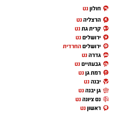
יש שירים שמדברים על תקופה מסוימת, ויש שירים
שגורמים לנו לשאול אם באמת משהו השתנה.
"מחכים למשיח" של שלום חנוך הפך לסמל של
ביקורת על המצב הכלכלי והחברתי ועל תחושת
המשבר. גם היום, כשמדברים על יוקר המחיה ועל
הפערים בחברה, השיר מצליח להישמע רלוונטי
באופן קצת יותר מדי משכנע.
"שירת הסטיקר" – הדג נחש כבר לא כותבים
שירים כאלו
לפני שהפוליטיקה הפכה למלחמת תגובות
בפייסבוק, היו הסטיקרים על המכוניות. "שירת
הסטיקר" לקחה את שלל הסיסמאות מהרחוב
הישראלי והפכה אותן לשיר אחד בלתי נשכח. מכל
כיוון מגיע מסר אחר, וכל אחד בטוח שהוא צודק.