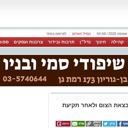
|
המייל האדום
|
לפרסום באתר
קהילה
חינוך
נדל״ן
תרבות ובידור
צרכנות ועסקים
ספור
בצאת הצום ולאחר תקיעת