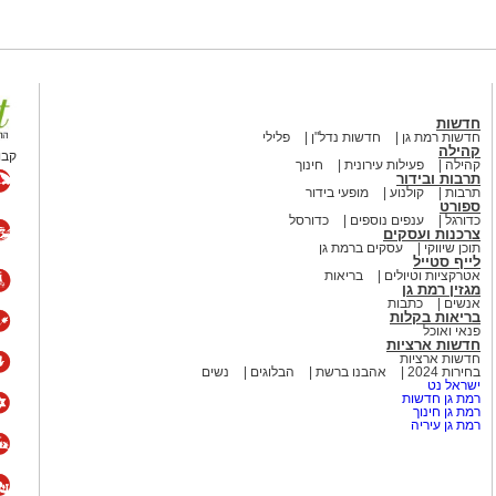
חדשות
חדשות רמת גן
חדשות נדל"ן
פלילי
קהילה
קבו
קהילה
פעילות עירונית
חינוך
תרבות ובידור
תרבות
קולנוע
מופעי בידור
ספורט
כדורגל
ענפים נוספים
כדורסל
צרכנות ועסקים
תוכן שיווקי
עסקים ברמת גן
לייף סטייל
אטרקציות וטיולים
בריאות
מגזין רמת גן
אנשים
כתבות
בריאות בקלות
פנאי ואוכל
חדשות ארציות
חדשות ארציות
בחירות 2024
אהבנו ברשת
הבלוגים
נשים
ישראל נט
רמת גן חדשות
רמת גן חינוך
רמת גן עיריה