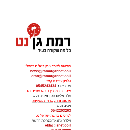
הודעות לאתר ניתן לשלוח במייל :
news@ramatgannet.co.il
eran@ramatgannet.co.il
טלפון ליצירת קשר :
ערן ראוכר
0545243434
מיסדים רמת גן נט וגבעתיים נט:
עו"ד אליהו חסון ואביב נקש
פרסום והתקשרויות עסקיות:
אביב נקש
0542203203
לפרסום ברשת ישראל נט
אלדה נתנאל מנהלת הרשת
elda@isnet.co.il